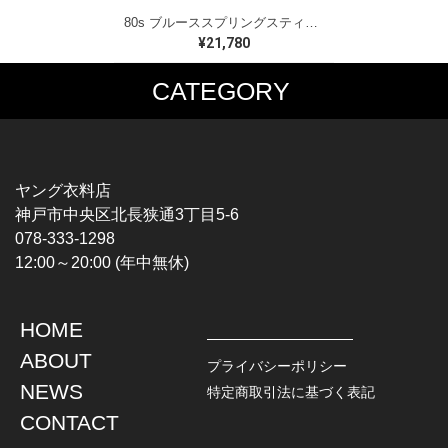
80s ブルーススプリングスティーン USA製 ヴィンテージTシャツ ロックTシャツ BORN IN THE USA BRUCE SPRINGSTEEN メンズM 古着 @AAA1523
¥21,780
CATEGORY
MUSIC TEE
T-SHIRTS
ROCK
MOVIE / TV
HARD ROCK / METAL
CHARACTER
HARDCORE / PUNK
MOTORCYCLE
ヤング衣料店
PROGLESSIVE ROCK
CHAMPION
神戸市中央区北長狭通3丁目5-6
POPS
SPORTS
078-333-1298
SOUL / R&B
TANK TOP
12:00～20:00 (年中無休)
ROCK FESTIVAL
OTHERS
MUSIC OTHERS
HOME
TOPS
JACKET
ABOUT
L / S SHIRT
DENIM
プライバシーポリシー
S / S SHIRT
LEATHER
NEWS
特定商取引法に基づく表記
POLO SHIRT
MILITARY
CONTACT
HAWAIIAN SHIRT
OUTDOOR