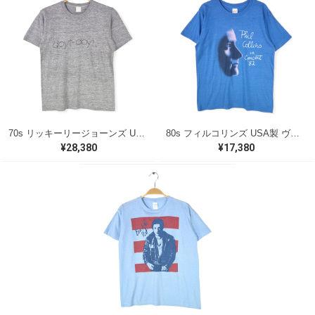
70s リッキーリージョーンズ USA製 ヴィンテージTシャツ ロックTシャツ 浪漫 DOYT DOYT RICKIE LEE JONES グレー メンズS 古着 @AAA1418
80s フィルコリンズ USA製 ヴィンテージTシャツ ロックTシャツ ジェネシス PHIL COLLINS GENESIS スクリーンスター メンズL 古着 @AAA1554
¥28,380
¥17,380