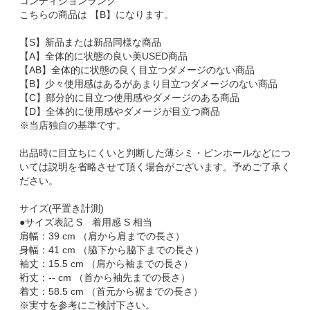
コンディションランク
こちらの商品は 【B】になります。
【S】新品または新品同様な商品
【A】全体的に状態の良い美USED商品
【AB】全体的に状態の良く目立つダメージのない商品
【B】少々使用感はあるがあまり目立つダメージのない商品
【C】部分的に目立つ使用感やダメージのある商品
【D】全体的に使用感やダメージが目立つ商品
※当店独自の基準です。
出品時に目立ちにくいと判断した薄シミ・ピンホールなどにつ
いては説明を省略させて頂く場合がございます。予めご了承く
ださい。
サイズ(平置き計測)
●サイズ表記 S 着用感 S 相当
肩幅：39 cm （肩から肩までの長さ）
身幅：41 cm （脇下から脇下までの長さ）
袖丈：15.5 cm （肩から袖までの長さ）
裄丈：-- cm （首から袖先までの長さ）
着丈：58.5 cm （首元から裾までの長さ）
※実寸を参考にご検討下さい。