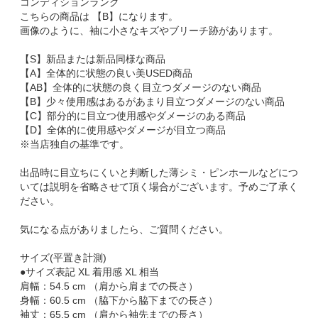
コンディションランク
こちらの商品は 【B】になります。
画像のように、袖に小さなキズやブリーチ跡があります。
【S】新品または新品同様な商品
【A】全体的に状態の良い美USED商品
【AB】全体的に状態の良く目立つダメージのない商品
【B】少々使用感はあるがあまり目立つダメージのない商品
【C】部分的に目立つ使用感やダメージのある商品
【D】全体的に使用感やダメージが目立つ商品
※当店独自の基準です。
出品時に目立ちにくいと判断した薄シミ・ピンホールなどにつ
いては説明を省略させて頂く場合がございます。予めご了承く
ださい。
気になる点がありましたら、ご質問ください。
サイズ(平置き計測)
●サイズ表記 XL 着用感 XL 相当
肩幅：54.5 cm （肩から肩までの長さ）
身幅：60.5 cm （脇下から脇下までの長さ）
袖丈：65.5 cm （肩から袖先までの長さ）