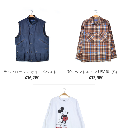
ラルフローレン オイルドベスト パイピング ブラックウォッチ 紺 ネイビー RALPH LAUREN サイズM 古着 @CJ0107
70s ペンドルトン USA製 ヴィンテージウールシャツ オープンカラー 開襟シャツ PENDLETON メンズS 古着 @CA1429
¥16,280
¥12,980