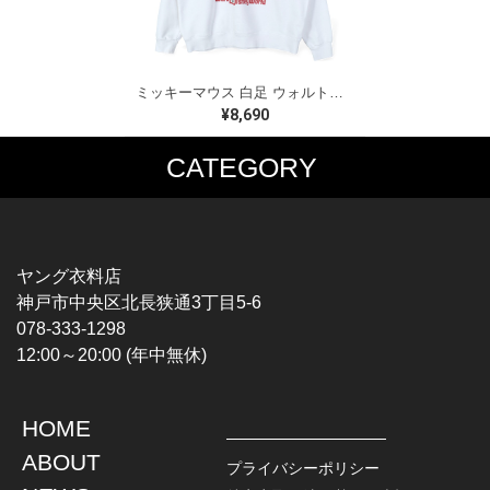
ミッキーマウス 白足 ウォルトディズニーオフィシャル スウェット ホワイト WALT DISNEY WORLD ウォルトディズニーオフィシャル サイズXL相当 古着 CF0995
¥8,690
CATEGORY
MUSIC TEE
T-SHIRTS
ROCK
MOVIE / TV
HARD ROCK / METAL
CHARACTER
HARDCORE / PUNK
MOTORCYCLE
ヤング衣料店
PROGLESSIVE ROCK
CHAMPION
神戸市中央区北長狭通3丁目5-6
POPS
SPORTS
078-333-1298
SOUL / R&B
TANK TOP
12:00～20:00 (年中無休)
ROCK FESTIVAL
OTHERS
MUSIC OTHERS
HOME
TOPS
JACKET
ABOUT
L / S SHIRT
DENIM
プライバシーポリシー