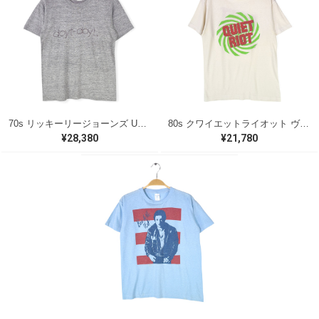
70s リッキーリージョーンズ USA製 ヴィンテージTシャツ ロックTシャツ 浪漫 DOYT DOYT RICKIE LEE JONES グレー メンズS 古着 @AAA1418
80s クワイエットライオット ヴィンテージTシャツ ロックTシャツ バンドロゴ ホワイト QUIET RIOT メンズM相当 古着 @AAB1362
¥28,380
¥21,780