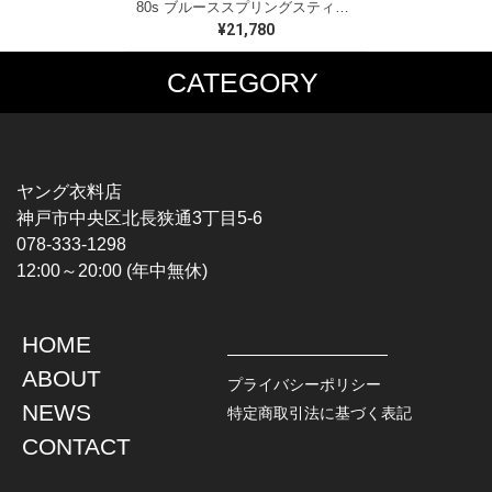
80s ブルーススプリングスティーン USA製 ヴィンテージTシャツ ロックTシャツ BORN IN THE USA BRUCE SPRINGSTEEN メンズM 古着 @AAA1523
¥21,780
CATEGORY
MUSIC TEE
T-SHIRTS
ROCK
MOVIE / TV
HARD ROCK / METAL
CHARACTER
HARDCORE / PUNK
MOTORCYCLE
ヤング衣料店
PROGLESSIVE ROCK
CHAMPION
神戸市中央区北長狭通3丁目5-6
POPS
SPORTS
078-333-1298
SOUL / R&B
TANK TOP
12:00～20:00 (年中無休)
ROCK FESTIVAL
OTHERS
MUSIC OTHERS
HOME
TOPS
JACKET
ABOUT
L / S SHIRT
DENIM
プライバシーポリシー
S / S SHIRT
LEATHER
NEWS
特定商取引法に基づく表記
POLO SHIRT
MILITARY
CONTACT
HAWAIIAN SHIRT
OUTDOOR
BOWLING SHIRT
WORK