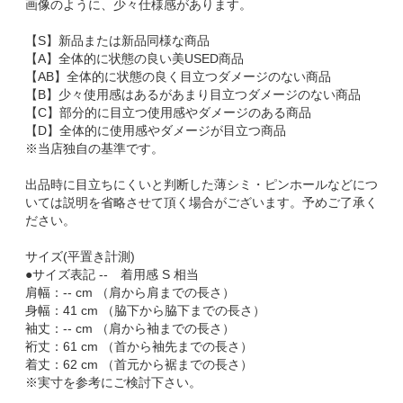
画像のように、少々仕様感があります。
【S】新品または新品同様な商品
【A】全体的に状態の良い美USED商品
【AB】全体的に状態の良く目立つダメージのない商品
【B】少々使用感はあるがあまり目立つダメージのない商品
【C】部分的に目立つ使用感やダメージのある商品
【D】全体的に使用感やダメージが目立つ商品
※当店独自の基準です。
出品時に目立ちにくいと判断した薄シミ・ピンホールなどにつ
いては説明を省略させて頂く場合がございます。予めご了承く
ださい。
サイズ(平置き計測)
●サイズ表記 -- 着用感 S 相当
肩幅：-- cm （肩から肩までの長さ）
身幅：41 cm （脇下から脇下までの長さ）
袖丈：-- cm （肩から袖までの長さ）
裄丈：61 cm （首から袖先までの長さ）
着丈：62 cm （首元から裾までの長さ）
※実寸を参考にご検討下さい。