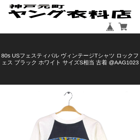
80s USフェスティバル ヴィンテージTシャツ ロックフ
ェス ブラック ホワイト サイズS相当 古着 @AAG1023