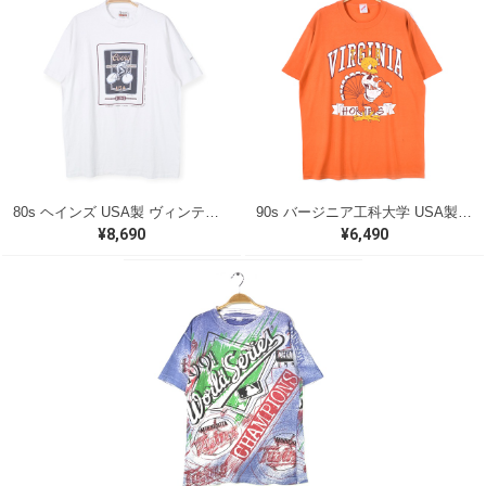
80s ヘインズ USA製 ヴィンテージTシャツ クアーズ 国際自転車レース ホワイト COORS メンズL シングルステッチ 古着 @BZ0407
90s バージニア工科大学 USA製 ヴィンテージTシャツ カレッジ オレンジ VIRGINIA TECH HOKIES ジャージーズ メンズXL 古着 @BZ0430
¥8,690
¥6,490