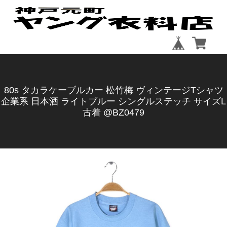
80s タカラケーブルカー 松竹梅 ヴィンテージTシャツ
企業系 日本酒 ライトブルー シングルステッチ サイズL
古着 @BZ0479