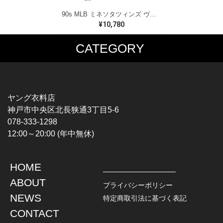
90s MLB ミネソタツィンズ ヴィンテージTシャツ 総柄プリント ワールドチャンピオン メジャーリーグ シングルステッチ メンズXL相当 古着 @BZ0467
¥10,780
CATEGORY
MUSIC TEE
T-SHIRTS
ROCK
MOVIE / TV
HARD ROCK / METAL
CHARACTER
HARDCORE / PUNK
MOTORCYCLE
ヤング衣料店
PROGLESSIVE ROCK
CHAMPION
神戸市中央区北長狭通3丁目5-6
POPS
SPORTS
078-333-1298
SOUL / R&B
TANK TOP
12:00～20:00 (年中無休)
ROCK FESTIVAL
OTHERS
MUSIC OTHERS
HOME
TOPS
JACKET
ABOUT
L / S SHIRT
DENIM
プライバシーポリシー
S / S SHIRT
LEATHER
NEWS
特定商取引法に基づく表記
POLO SHIRT
MILITARY
CONTACT
HAWAIIAN SHIRT
OUTDOOR