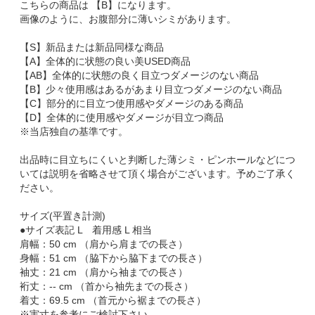
こちらの商品は 【B】になります。
画像のように、お腹部分に薄いシミがあります。
【S】新品または新品同様な商品
【A】全体的に状態の良い美USED商品
【AB】全体的に状態の良く目立つダメージのない商品
【B】少々使用感はあるがあまり目立つダメージのない商品
【C】部分的に目立つ使用感やダメージのある商品
【D】全体的に使用感やダメージが目立つ商品
※当店独自の基準です。
出品時に目立ちにくいと判断した薄シミ・ピンホールなどにつ
いては説明を省略させて頂く場合がございます。予めご了承く
ださい。
サイズ(平置き計測)
●サイズ表記 L 着用感 L 相当
肩幅：50 cm （肩から肩までの長さ）
身幅：51 cm （脇下から脇下までの長さ）
袖丈：21 cm （肩から袖までの長さ）
裄丈：-- cm （首から袖先までの長さ）
着丈：69.5 cm （首元から裾までの長さ）
※実寸を参考にご検討下さい。