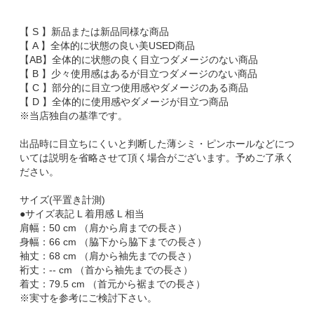
【 S 】新品または新品同様な商品
【 A 】全体的に状態の良い美USED商品
【AB】全体的に状態の良く目立つダメージのない商品
【 B 】少々使用感はあるが目立つダメージのない商品
【 C 】部分的に目立つ使用感やダメージのある商品
【 D 】全体的に使用感やダメージが目立つ商品
※当店独自の基準です。
出品時に目立ちにくいと判断した薄シミ・ピンホールなどにつ
いては説明を省略させて頂く場合がございます。予めご了承く
ださい。
サイズ(平置き計測)
●サイズ表記 L 着用感 L 相当
肩幅：50 cm （肩から肩までの長さ）
身幅：66 cm （脇下から脇下までの長さ）
袖丈：68 cm （肩から袖先までの長さ）
裄丈：-- cm （首から袖先までの長さ）
着丈：79.5 cm （首元から裾までの長さ）
※実寸を参考にご検討下さい。