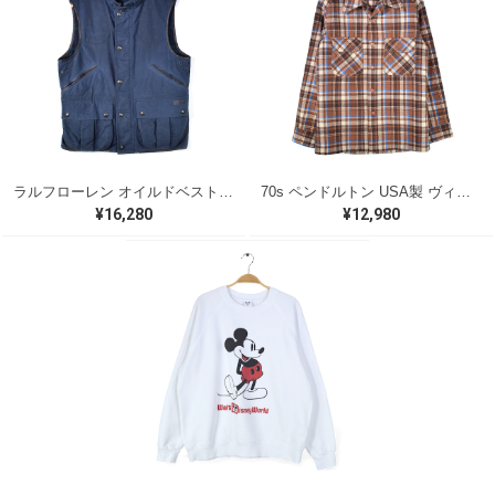
ラルフローレン オイルドベスト パイピング ブラックウォッチ 紺 ネイビー RALPH LAUREN サイズM 古着 @CJ0107
70s ペンドルトン USA製 ヴィンテージウールシャツ オープンカラー 開襟シャツ PENDLETON メンズS 古着 @CA1429
¥16,280
¥12,980