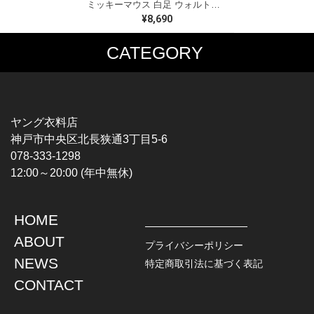
ミッキーマウス 白足 ウォルトディズニーオフィシャル スウェット ホワイト WALT DISNEY WORLD ウォルトディズニーオフィシャル サイズXL相当 古着 CF0995
¥8,690
CATEGORY
MUSIC TEE
T-SHIRTS
ROCK
MOVIE / TV
HARD ROCK / METAL
CHARACTER
HARDCORE / PUNK
MOTORCYCLE
ヤング衣料店
PROGLESSIVE ROCK
CHAMPION
神戸市中央区北長狭通3丁目5-6
POPS
SPORTS
078-333-1298
SOUL / R&B
TANK TOP
12:00～20:00 (年中無休)
ROCK FESTIVAL
OTHERS
MUSIC OTHERS
HOME
TOPS
JACKET
ABOUT
L / S SHIRT
DENIM
プライバシーポリシー
S / S SHIRT
LEATHER
NEWS
特定商取引法に基づく表記
POLO SHIRT
MILITARY
CONTACT
HAWAIIAN SHIRT
OUTDOOR
BOWLING SHIRT
WORK