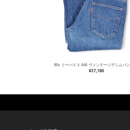
¥37,180
MUSIC TEE
T-SHIRTS
TO
ROCK
MOVIE / TV
L / 
HARD ROCK / METAL
CHARACTER
S / 