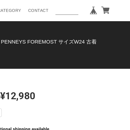
CATEGORY
CONTACT
NEYS FOREMOST サイズW24 古着
¥12,980
tional shipping available