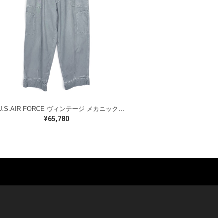
50s U.S.AIR FORCE ヴィンテージ メカニックパンツ 黒タグ ベイカーパンツ型 米軍 ミリタリー W34 古着 EB0023
¥65,780
ES
BAGS
GOODS
S
LEATHER
ROCKITEM
S SHOES
OUTDOOR
HAT / CAP