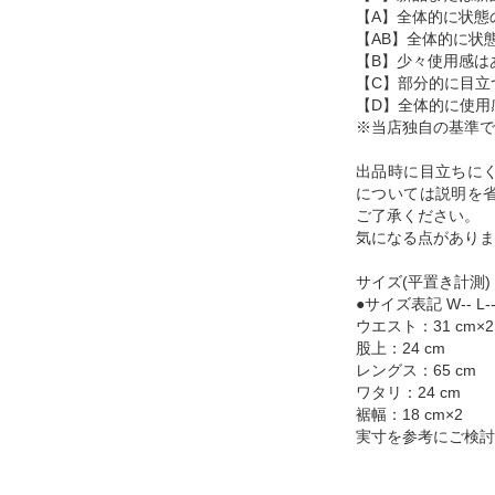
【A】全体的に状態
【AB】全体的に状
【B】少々使用感は
【C】部分的に目立
【D】全体的に使用
※当店独自の基準で
出品時に目立ちに
については説明を
ご了承ください。
気になる点がありま
サイズ(平置き計測)
●サイズ表記 W-- L--
ウエスト：31 cm×2
股上：24 cm
レングス：65 cm
ワタリ：24 cm
裾幅：18 cm×2
実寸を参考にご検討