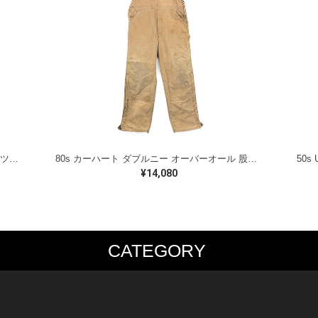
80s リーバイス 646 ヴィンテージデニムパンツ ヴィンテージジーンズ フレア 色残り有り オレンジタブ Levis 大きいサイズ W32 古着 EA0342
80s カーハート ダブルニー オーバーオール 股リベット ブラウンダック 内腰下キルティングライナー CARHARTT W36相当 古着 EC0027
¥14,080
CATEGORY
PS
JACKET
BOTTOMS
SHO
S SHIRT
DENIM
DENIM
BOOT
S SHIRT
LEATHER
MILITARY
DRES