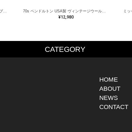
ラルフローレン オイルドベスト パイピング ブラックウォッチ 紺 ネイビー RALPH LAUREN サイズM 古着 @CJ0107
70s ペンドルトン USA製 ヴィンテージウールシャツ オープンカラー 開襟シャツ PENDLETON メンズS 古着 @CA1429
¥12,980
CATEGORY
PS
JACKET
BOTTOMS
SHO
S SHIRT
DENIM
DENIM
BOOT
S SHIRT
LEATHER
MILITARY
DRES
O SHIRT
MILITARY
ALL IN ONE / OVER ALL
SNEA
HOME
AIIAN SHIRT
OUTDOOR
OTHERS
OTHE
ABOUT
LING SHIRT
WORK
NEWS
ATSHIRT
OTHERS
AT PARKA
CONTACT
EATER
DIGAN
T
RTS WEAR