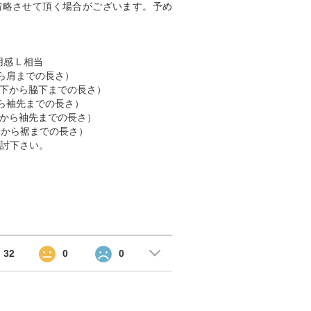
省略させて頂く場合がございます。予め
感 L 相当
肩から肩までの長さ）
 （脇下から脇下までの長さ）
肩から袖先までの長さ）
 （首から袖先までの長さ）
首元から裾までの長さ）
討下さい。
32
0
0