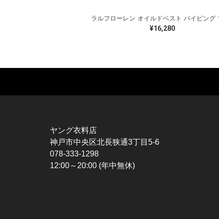
¥16,280
MUSIC TEE
T-SHIRTS
TO
ROCK
MOVIE / TV
L / 
HARD ROCK / METAL
CHARACTER
S / 
HARDCORE / PUNK
MOTORCYCLE
POL
ヤング衣料店
PROGLESSIVE ROCK
CHAMPION
HAW
神戸市中央区北長狭通3丁目5-6
POPS
SPORTS
BOW
078-333-1298
SOUL / R&B
TANK TOP
SWE
12:00～20:00 (年中無休)
ROCK FESTIVAL
OTHERS
SWE
MUSIC OTHERS
SW
CAR
VES
SPO