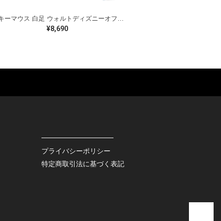
ミッキーマウス 白足 ウォルトディズニーオフィシャル スウェット ホワイト WALT DISNEY WORLD ウォルトディズニーオフィシャル サイズXL相当 古着 CF0995
¥8,690
ES
BAGS
GOODS
S
LEATHER
ROCKITEM
S SHOES
OUTDOOR
HAT / CAP
KER
SPORTS
ACCESSORY
RS
OTHERS
MISC.
プライバシーポリシー
INTERIOR
特定商取引法に基づく表記