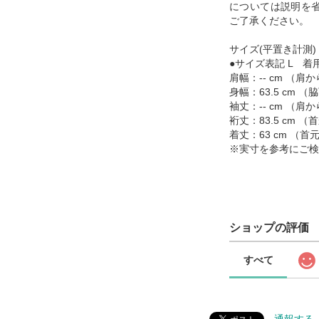
については説明を
ご了承ください。
サイズ(平置き計測)
●サイズ表記 L 着用
肩幅：-- cm （
身幅：63.5 cm
袖丈：-- cm （
裄丈：83.5 cm
着丈：63 cm （
※実寸を参考にご検
ショップの評価
すべて