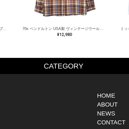
ラルフローレン オイルドベスト パイピング ブラックウォッチ 紺 ネイビー RALPH LAUREN サイズM 古着 @CJ0107
70s ペンドルトン USA製 ヴィンテージウールシャツ オープンカラー 開襟シャツ PENDLETON メンズS 古着 @CA1429
¥12,980
CATEGORY
PS
JACKET
BOTTOMS
SHO
S SHIRT
DENIM
DENIM
BOOT
S SHIRT
LEATHER
MILITARY
DRES
O SHIRT
MILITARY
ALL IN ONE / OVER ALL
SNEA
HOME
AIIAN SHIRT
OUTDOOR
OTHERS
OTHE
ABOUT
LING SHIRT
WORK
NEWS
ATSHIRT
OTHERS
AT PARKA
CONTACT
EATER