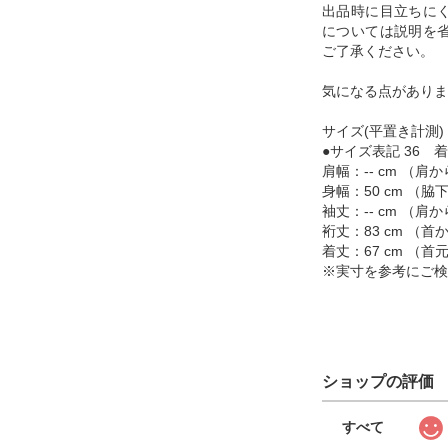
出品時に目立ちに
については説明を
ご了承ください。
気になる点がありま
サイズ(平置き計測)
●サイズ表記 36 着
肩幅：-- cm （
身幅：50 cm （
袖丈：-- cm （
裄丈：83 cm （
着丈：67 cm （
※実寸を参考にご検
ショップの評価
すべて