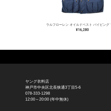
¥16,280
MUSIC TEE
T-SHIRTS
TO
ROCK
MOVIE / TV
L / 
HARD ROCK / METAL
CHARACTER
S / 
HARDCORE / PUNK
MOTORCYCLE
POL
ヤング衣料店
PROGLESSIVE ROCK
CHAMPION
HAW
神戸市中央区北長狭通3丁目5-6
POPS
SPORTS
BOW
078-333-1298
SOUL / R&B
TANK TOP
SWE
12:00～20:00 (年中無休)
ROCK FESTIVAL
OTHERS
SWE
MUSIC OTHERS
SW