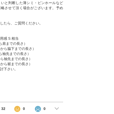
くいと判断した薄シミ・ピンホールなど
省略させて頂く場合がございます。予め
したら、ご質問ください。
用感 S 相当
肩から肩までの長さ）
脇下から脇下までの長さ）
肩から袖先までの長さ）
首から袖先までの長さ）
首元から裾までの長さ）
討下さい。
32
0
0