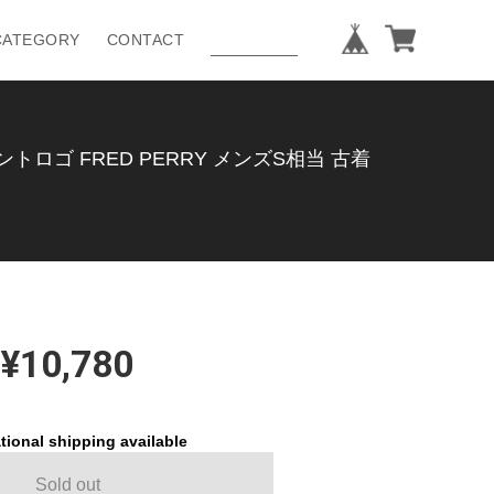
CATEGORY
CONTACT
ロゴ FRED PERRY メンズS相当 古着
¥10,780
tional shipping available
Sold out