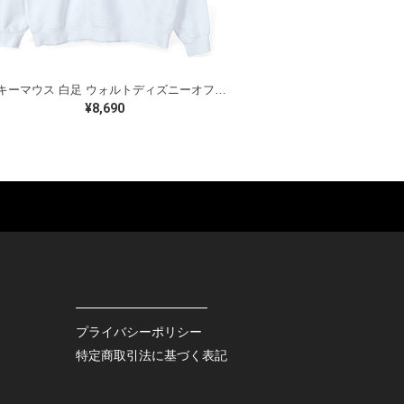
ミッキーマウス 白足 ウォルトディズニーオフィシャル スウェット ホワイト WALT DISNEY WORLD ウォルトディズニーオフィシャル サイズXL相当 古着 CF0995
¥8,690
ES
BAGS
GOODS
S
LEATHER
ROCKITEM
S SHOES
OUTDOOR
HAT / CAP
KER
SPORTS
ACCESSORY
RS
OTHERS
MISC.
プライバシーポリシー
INTERIOR
特定商取引法に基づく表記