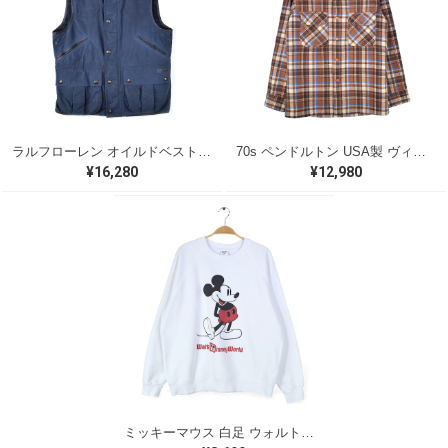
ラルフローレン オイルドベスト パイピング ブラックウォッチ 紺 ネイビー RALPH LAUREN サイズM 古着 @CJ0107
70s ペンドルトン USA製 ヴィンテージウールシャツ オープンカラー 開襟シャツ PENDLETON メンズS 古着 @CA1429
¥16,280
¥12,980
ミッキーマウス 白足 ウォルトディズニーオフィシャル スウェット ホワイト WALT DISNEY WORLD ウォルトディズニーオフィシャル サイズXL相当 古着 CF0995