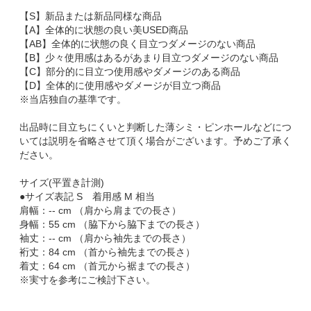
【S】新品または新品同様な商品
【A】全体的に状態の良い美USED商品
【AB】全体的に状態の良く目立つダメージのない商品
【B】少々使用感はあるがあまり目立つダメージのない商品
【C】部分的に目立つ使用感やダメージのある商品
【D】全体的に使用感やダメージが目立つ商品
※当店独自の基準です。
出品時に目立ちにくいと判断した薄シミ・ピンホールなどにつ
いては説明を省略させて頂く場合がございます。予めご了承く
ださい。
サイズ(平置き計測)
●サイズ表記 S 着用感 M 相当
肩幅：-- cm （肩から肩までの長さ）
身幅：55 cm （脇下から脇下までの長さ）
袖丈：-- cm （肩から袖先までの長さ）
裄丈：84 cm （首から袖先までの長さ）
着丈：64 cm （首元から裾までの長さ）
※実寸を参考にご検討下さい。