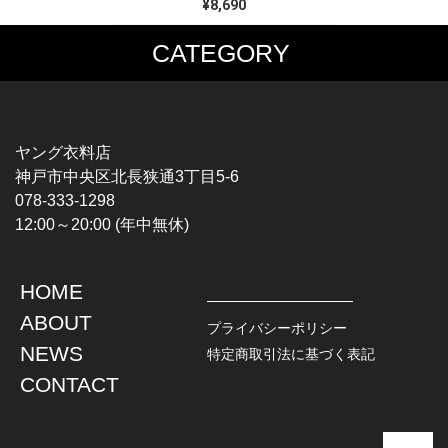
¥8,690
CATEGORY
MUSIC TEE
T-SHIRTS
ROCK
MOVIE / TV
HARD ROCK / METAL
CHARACTER
HARDCORE / PUNK
MOTORCYCLE
ヤング衣料店
PROGLESSIVE ROCK
CHAMPION
神戸市中央区北長狭通3丁目5-6
POPS
SPORTS
078-333-1298
SOUL / R&B
TANK TOP
12:00～20:00 (年中無休)
ROCK FESTIVAL
OTHERS
MUSIC OTHERS
HOME
TOPS
JACKET
ABOUT
L / S SHIRT
DENIM
プライバシーポリシー
S / S SHIRT
LEATHER
NEWS
特定商取引法に基づく表記
POLO SHIRT
MILITARY
CONTACT
HAWAIIAN SHIRT
OUTDOOR
BOWLING SHIRT
WORK
SWEATSHIRT
OTHERS