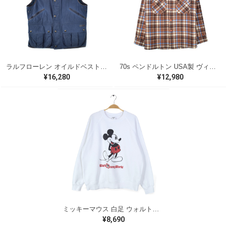
ラルフローレン オイルドベスト パイピング ブラックウォッチ 紺 ネイビー RALPH LAUREN サイズM 古着 @CJ0107
70s ペンドルトン USA製 ヴィンテージウールシャツ オープンカラー 開襟シャツ PENDLETON メンズS 古着 @CA1429
¥16,280
¥12,980
ミッキーマウス 白足 ウォルトディズニーオフィシャル スウェット ホワイト WALT DISNEY WORLD ウォルトディズニーオフィシャル サイズXL相当 古着 CF0995
¥8,690