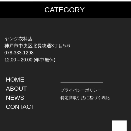
CATEGORY
MUSIC TEE
T-SHIRTS
ROCK
MOVIE / TV
HARD ROCK / METAL
CHARACTER
HARDCORE / PUNK
MOTORCYCLE
ヤング衣料店
PROGLESSIVE ROCK
CHAMPION
神戸市中央区北長狭通3丁目5-6
POPS
SPORTS
078-333-1298
SOUL / R&B
TANK TOP
12:00～20:00 (年中無休)
ROCK FESTIVAL
OTHERS
MUSIC OTHERS
HOME
TOPS
JACKET
ABOUT
L / S SHIRT
DENIM
プライバシーポリシー
S / S SHIRT
LEATHER
NEWS
特定商取引法に基づく表記
POLO SHIRT
MILITARY
CONTACT
HAWAIIAN SHIRT
OUTDOOR
BOWLING SHIRT
WORK
SWEATSHIRT
OTHERS
SWEAT PARKA