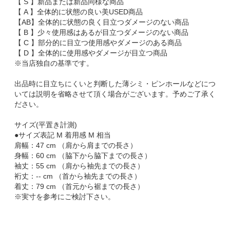
【 S 】新品または新品同様な商品
【 A 】全体的に状態の良い美USED商品
【AB】全体的に状態の良く目立つダメージのない商品
【 B 】少々使用感はあるが目立つダメージのない商品
【 C 】部分的に目立つ使用感やダメージのある商品
【 D 】全体的に使用感やダメージが目立つ商品
※当店独自の基準です。
出品時に目立ちにくいと判断した薄シミ・ピンホールなどにつ
いては説明を省略させて頂く場合がございます。予めご了承く
ださい。
サイズ(平置き計測)
●サイズ表記 M 着用感 M 相当
肩幅：47 cm （肩から肩までの長さ）
身幅：60 cm （脇下から脇下までの長さ）
袖丈：55 cm （肩から袖先までの長さ）
裄丈：-- cm （首から袖先までの長さ）
着丈：79 cm （首元から裾までの長さ）
※実寸を参考にご検討下さい。