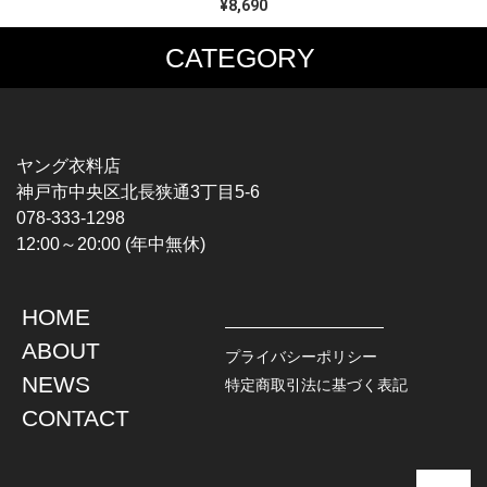
¥8,690
CATEGORY
MUSIC TEE
T-SHIRTS
ROCK
MOVIE / TV
HARD ROCK / METAL
CHARACTER
HARDCORE / PUNK
MOTORCYCLE
ヤング衣料店
PROGLESSIVE ROCK
CHAMPION
神戸市中央区北長狭通3丁目5-6
POPS
SPORTS
078-333-1298
SOUL / R&B
TANK TOP
12:00～20:00 (年中無休)
ROCK FESTIVAL
OTHERS
MUSIC OTHERS
HOME
TOPS
JACKET
ABOUT
L / S SHIRT
DENIM
プライバシーポリシー
S / S SHIRT
LEATHER
NEWS
特定商取引法に基づく表記
POLO SHIRT
MILITARY
CONTACT
HAWAIIAN SHIRT
OUTDOOR
BOWLING SHIRT
WORK
SWEATSHIRT
OTHERS