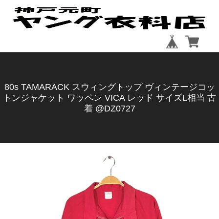
80s TAMARACK スウィングトップ ヴィンテージコッ
トンジャケット ワッペン VICA レッド サイズL相当 古
着 @DZ0727