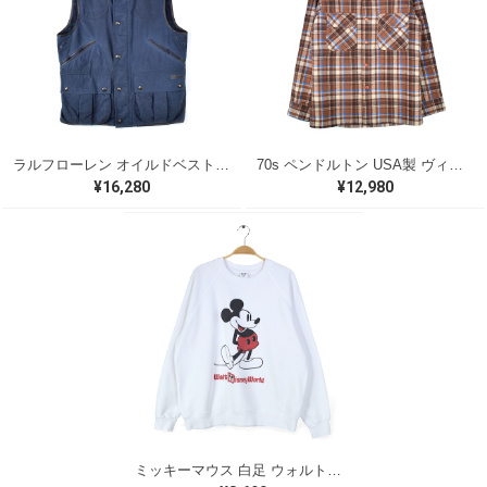
ラルフローレン オイルドベスト パイピング ブラックウォッチ 紺 ネイビー RALPH LAUREN サイズM 古着 @CJ0107
70s ペンドルトン USA製 ヴィンテージウールシャツ オープンカラー 開襟シャツ PENDLETON メンズS 古着 @CA1429
¥16,280
¥12,980
ミッキーマウス 白足 ウォルトディズニーオフィシャル スウェット ホワイト WALT DISNEY WORLD ウォルトディズニーオフィシャル サイズXL相当 古着 CF0995