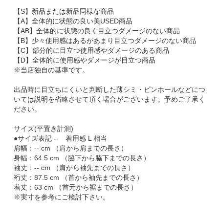
【S】新品または新品同様な商品
【A】全体的に状態の良い美USED商品
【AB】全体的に状態の良く目立つダメージのない商品
【B】少々使用感はあるがあまり目立つダメージのない商品
【C】部分的に目立つ使用感やダメージのある商品
【D】全体的に使用感やダメージが目立つ商品
※当店独自の基準です。
出品時に目立ちにくいと判断した薄シミ・ピンホールなどにつ
いては説明を省略させて頂く場合がございます。予めご了承く
ださい。
サイズ(平置き計測)
●サイズ表記 -- 着用感 L 相当
肩幅：-- cm （肩から肩までの長さ）
身幅：64.5 cm （脇下から脇下までの長さ）
袖丈：-- cm （肩から袖先までの長さ）
裄丈：87.5 cm （首から袖先までの長さ）
着丈：63 cm （首元から裾までの長さ）
※実寸を参考にご検討下さい。