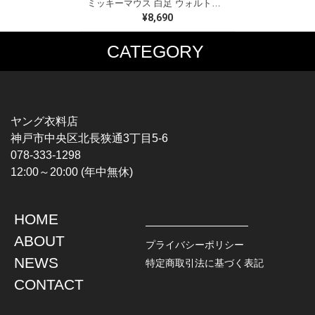
ミッキーマウス 白足 ウォルトディズニーオフィシャル スウェット ホワイト WALT DISNEY WORLD ウォルトディズニーオフィシャル サイズXL相当 古着 CF0995
¥8,690
CATEGORY
MUSIC TEE
T-SHIRTS
ROCK
MOVIE / TV
HARD ROCK / METAL
CHARACTER
HARDCORE / PUNK
MOTORCYCLE
ヤング衣料店
PROGLESSIVE ROCK
CHAMPION
神戸市中央区北長狭通3丁目5-6
POPS
SPORTS
078-333-1298
SOUL / R&B
TANK TOP
12:00～20:00 (年中無休)
ROCK FESTIVAL
OTHERS
MUSIC OTHERS
HOME
TOPS
JACKET
ABOUT
L / S SHIRT
DENIM
プライバシーポリシー
S / S SHIRT
LEATHER
NEWS
特定商取引法に基づく表記
POLO SHIRT
MILITARY
CONTACT
HAWAIIAN SHIRT
OUTDOOR
BOWLING SHIRT
WORK