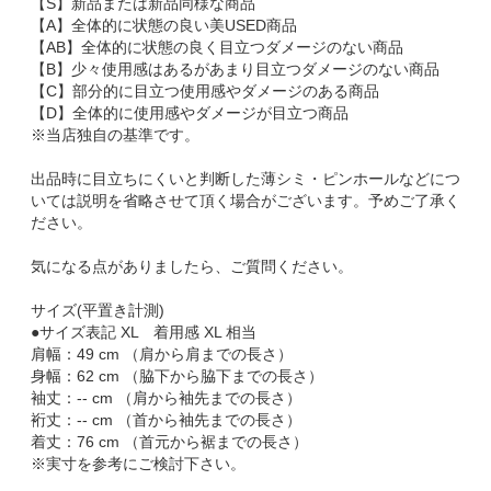
【S】新品または新品同様な商品
【A】全体的に状態の良い美USED商品
【AB】全体的に状態の良く目立つダメージのない商品
【B】少々使用感はあるがあまり目立つダメージのない商品
【C】部分的に目立つ使用感やダメージのある商品
【D】全体的に使用感やダメージが目立つ商品
※当店独自の基準です。
出品時に目立ちにくいと判断した薄シミ・ピンホールなどにつ
いては説明を省略させて頂く場合がございます。予めご了承く
ださい。
気になる点がありましたら、ご質問ください。
サイズ(平置き計測)
●サイズ表記 XL 着用感 XL 相当
肩幅：49 cm （肩から肩までの長さ）
身幅：62 cm （脇下から脇下までの長さ）
袖丈：-- cm （肩から袖先までの長さ）
裄丈：-- cm （首から袖先までの長さ）
着丈：76 cm （首元から裾までの長さ）
※実寸を参考にご検討下さい。