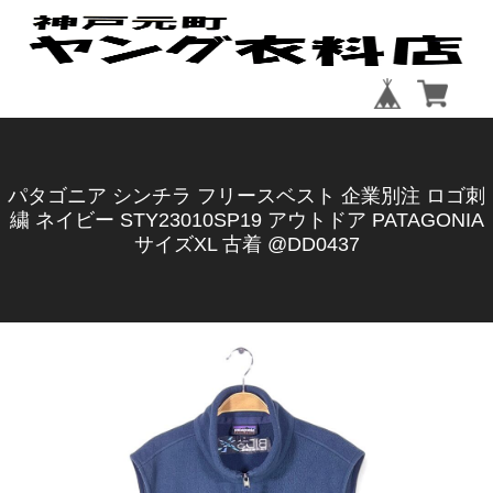
パタゴニア シンチラ フリースベスト 企業別注 ロゴ刺
繍 ネイビー STY23010SP19 アウトドア PATAGONIA
サイズXL 古着 @DD0437