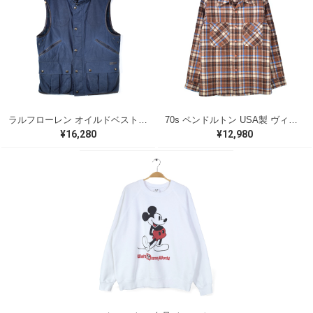
ラルフローレン オイルドベスト パイピング ブラックウォッチ 紺 ネイビー RALPH LAUREN サイズM 古着 @CJ0107
70s ペンドルトン USA製 ヴィンテージウールシャツ オープンカラー 開襟シャツ PENDLETON メンズS 古着 @CA1429
¥16,280
¥12,980