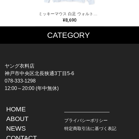
ミッキーマウス 白足 ウォルトディズニーオフィシャル スウェット ホワイト WALT DISNEY WORLD ウォルトディズニーオフィシャル サイズXL相当 古着 CF0995
¥8,690
CATEGORY
MUSIC TEE
T-SHIRTS
ROCK
MOVIE / TV
HARD ROCK / METAL
CHARACTER
HARDCORE / PUNK
MOTORCYCLE
ヤング衣料店
PROGLESSIVE ROCK
CHAMPION
神戸市中央区北長狭通3丁目5-6
POPS
SPORTS
078-333-1298
SOUL / R&B
TANK TOP
12:00～20:00 (年中無休)
ROCK FESTIVAL
OTHERS
MUSIC OTHERS
HOME
TOPS
JACKET
ABOUT
L / S SHIRT
DENIM
プライバシーポリシー
S / S SHIRT
LEATHER
NEWS
特定商取引法に基づく表記
POLO SHIRT
MILITARY
CONTACT