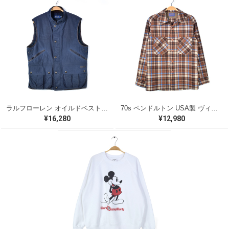
ラルフローレン オイルドベスト パイピング ブラックウォッチ 紺 ネイビー RALPH LAUREN サイズM 古着 @CJ0107
70s ペンドルトン USA製 ヴィンテージウールシャツ オープンカラー 開襟シャツ PENDLETON メンズS 古着 @CA1429
¥16,280
¥12,980