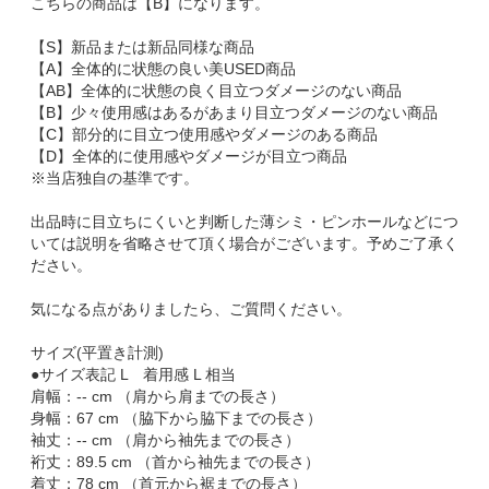
こちらの商品は【B】になります。
【S】新品または新品同様な商品
【A】全体的に状態の良い美USED商品
【AB】全体的に状態の良く目立つダメージのない商品
【B】少々使用感はあるがあまり目立つダメージのない商品
【C】部分的に目立つ使用感やダメージのある商品
【D】全体的に使用感やダメージが目立つ商品
※当店独自の基準です。
出品時に目立ちにくいと判断した薄シミ・ピンホールなどにつ
いては説明を省略させて頂く場合がございます。予めご了承く
ださい。
気になる点がありましたら、ご質問ください。
サイズ(平置き計測)
●サイズ表記 L 着用感 L 相当
肩幅：-- cm （肩から肩までの長さ）
身幅：67 cm （脇下から脇下までの長さ）
袖丈：-- cm （肩から袖先までの長さ）
裄丈：89.5 cm （首から袖先までの長さ）
着丈：78 cm （首元から裾までの長さ）