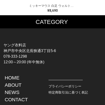
ミッキーマウス 白足 ウォルトディズニーオフィシャル スウェット ホワイト WALT DISNEY WORLD ウォルトディズニーオフィシャル サイズXL相当 古着 CF0995
¥8,690
CATEGORY
MUSIC TEE
T-SHIRTS
ROCK
MOVIE / TV
HARD ROCK / METAL
CHARACTER
HARDCORE / PUNK
MOTORCYCLE
ヤング衣料店
PROGLESSIVE ROCK
CHAMPION
神戸市中央区北長狭通3丁目5-6
POPS
SPORTS
078-333-1298
SOUL / R&B
TANK TOP
12:00～20:00 (年中無休)
ROCK FESTIVAL
OTHERS
MUSIC OTHERS
HOME
TOPS
JACKET
ABOUT
L / S SHIRT
DENIM
プライバシーポリシー
S / S SHIRT
LEATHER
NEWS
特定商取引法に基づく表記
POLO SHIRT
MILITARY
CONTACT
HAWAIIAN SHIRT
OUTDOOR