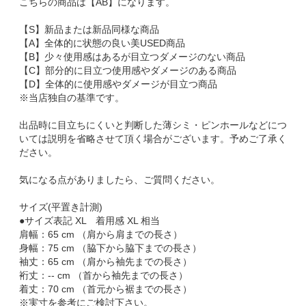
こちらの商品は【AB】になります。
【S】新品または新品同様な商品
【A】全体的に状態の良い美USED商品
【B】少々使用感はあるが目立つダメージのない商品
【C】部分的に目立つ使用感やダメージのある商品
【D】全体的に使用感やダメージが目立つ商品
※当店独自の基準です。
出品時に目立ちにくいと判断した薄シミ・ピンホールなどにつ
いては説明を省略させて頂く場合がございます。予めご了承く
ださい。
気になる点がありましたら、ご質問ください。
サイズ(平置き計測)
●サイズ表記 XL 着用感 XL 相当
肩幅：65 cm （肩から肩までの長さ）
身幅：75 cm （脇下から脇下までの長さ）
袖丈：65 cm （肩から袖先までの長さ）
裄丈：-- cm （首から袖先までの長さ）
着丈：70 cm （首元から裾までの長さ）
※実寸を参考にご検討下さい。