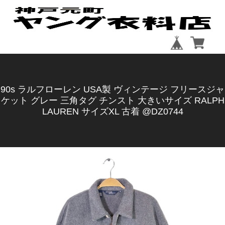
90s ラルフローレン USA製 ヴィンテージ フリースジャ
ケット グレー 三角タグ チンスト 大きいサイズ RALPH
LAUREN サイズXL 古着 @DZ0744