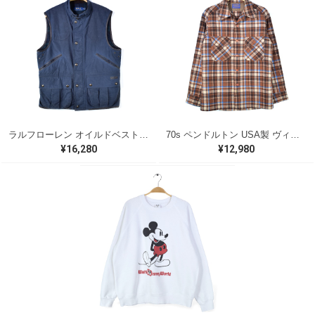
ラルフローレン オイルドベスト パイピング ブラックウォッチ 紺 ネイビー RALPH LAUREN サイズM 古着 @CJ0107
70s ペンドルトン USA製 ヴィンテージウールシャツ オープンカラー 開襟シャツ PENDLETON メンズS 古着 @CA1429
¥16,280
¥12,980