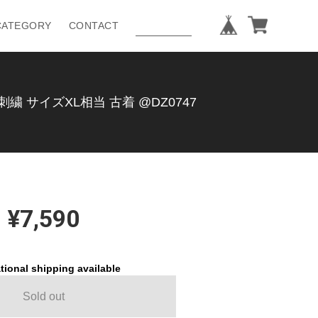
CATEGORY
CONTACT
繍 サイズXL相当 古着 @DZ0747
¥7,590
tional shipping available
Sold out