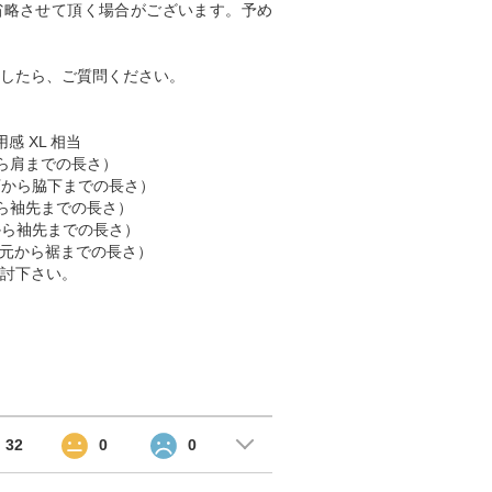
省略させて頂く場合がございます。予め
したら、ご質問ください。
用感 XL 相当
肩から肩までの長さ）
脇下から脇下までの長さ）
肩から袖先までの長さ）
首から袖先までの長さ）
 （首元から裾までの長さ）
討下さい。
32
0
0