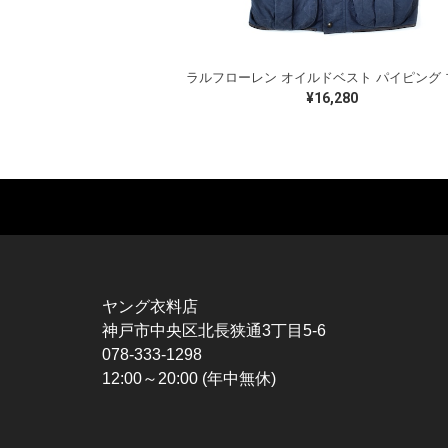
¥16,280
MUSIC TEE
T-SHIRTS
TO
ROCK
MOVIE / TV
L / 
HARD ROCK / METAL
CHARACTER
S / 
HARDCORE / PUNK
MOTORCYCLE
POL
ヤング衣料店
PROGLESSIVE ROCK
CHAMPION
HAW
神戸市中央区北長狭通3丁目5-6
POPS
SPORTS
BOW
078-333-1298
SOUL / R&B
TANK TOP
SWE
12:00～20:00 (年中無休)
ROCK FESTIVAL
OTHERS
SWE
MUSIC OTHERS
SW
CAR