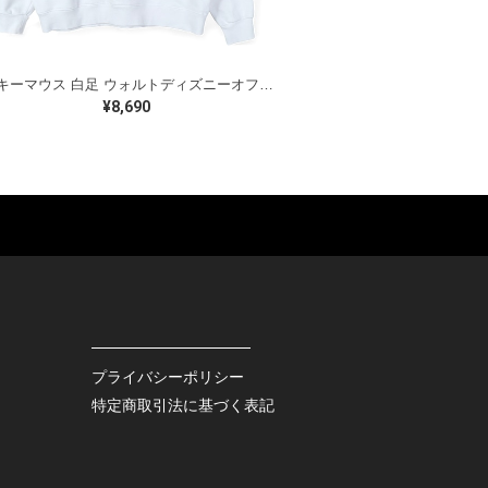
ミッキーマウス 白足 ウォルトディズニーオフィシャル スウェット ホワイト WALT DISNEY WORLD ウォルトディズニーオフィシャル サイズXL相当 古着 CF0995
¥8,690
ES
BAGS
GOODS
S
LEATHER
ROCKITEM
S SHOES
OUTDOOR
HAT / CAP
KER
SPORTS
ACCESSORY
RS
OTHERS
MISC.
プライバシーポリシー
INTERIOR
特定商取引法に基づく表記