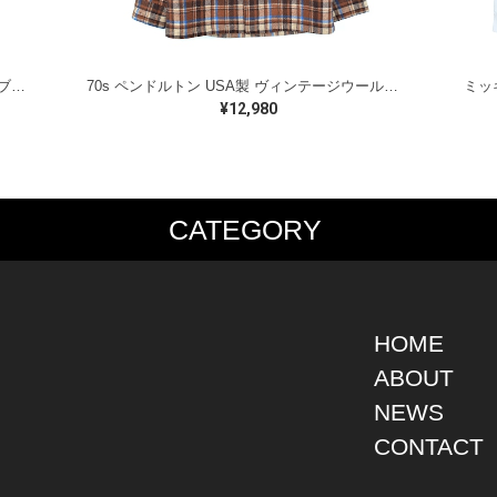
ラルフローレン オイルドベスト パイピング ブラックウォッチ 紺 ネイビー RALPH LAUREN サイズM 古着 @CJ0107
70s ペンドルトン USA製 ヴィンテージウールシャツ オープンカラー 開襟シャツ PENDLETON メンズS 古着 @CA1429
¥12,980
CATEGORY
PS
JACKET
BOTTOMS
SHO
S SHIRT
DENIM
DENIM
BOOT
S SHIRT
LEATHER
MILITARY
DRES
O SHIRT
MILITARY
ALL IN ONE / OVER ALL
SNEA
HOME
AIIAN SHIRT
OUTDOOR
OTHERS
OTHE
ABOUT
LING SHIRT
WORK
NEWS
ATSHIRT
OTHERS
AT PARKA
CONTACT
EATER
DIGAN