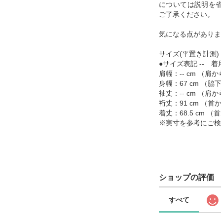
については説明を
ご了承ください。
気になる点がありま
サイズ(平置き計測)
●サイズ表記 -- 着
肩幅：-- cm （
身幅：67 cm （
袖丈：-- cm （
裄丈：91 cm （
着丈：68.5 cm
※実寸を参考にご検
ショップの評価
すべて