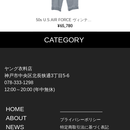
50s U.S.AIR FORCE ヴィンテージ メカニックパンツ 黒タグ ベイカーパンツ型 米軍 ミリタリー W34 古着 EB0023
¥65,780
CATEGORY
MUSIC TEE
T-SHIRTS
ROCK
MOVIE / TV
HARD ROCK / METAL
CHARACTER
HARDCORE / PUNK
MOTORCYCLE
ヤング衣料店
PROGLESSIVE ROCK
CHAMPION
神戸市中央区北長狭通3丁目5-6
POPS
SPORTS
078-333-1298
SOUL / R&B
TANK TOP
12:00～20:00 (年中無休)
ROCK FESTIVAL
OTHERS
MUSIC OTHERS
HOME
TOPS
JACKET
ABOUT
L / S SHIRT
DENIM
プライバシーポリシー
S / S SHIRT
LEATHER
NEWS
特定商取引法に基づく表記