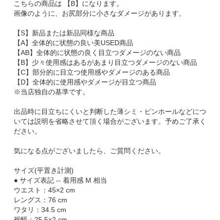
こちらの商品は 【B】になります。
画像のように、お尻部分に小さなダメージがあります。
【S】新品または新品同様な商品
【A】全体的に状態の良い美USED商品
【AB】全体的に状態の良く目立つダメージのない商品
【B】少々使用感はあるがあまり目立つダメージのない商品
【C】部分的に目立つ使用感やダメージのある商品
【D】全体的に使用感やダメージが目立つ商品
※当店独自の基準です。
出品時に目立ちにくいと判断した薄シミ・ピンホールなどにつ
いては説明を省略させて頂く場合がございます。予めご了承く
ださい。
気になる点がございましたら、ご質問ください。
サイズ(平置き計測)
● サイズ表記 -- 着用感 M 相当
ウエスト：45×2 cm
レングス：76 cm
ワタリ：34.5 cm
裾幅：25.5×2 cm