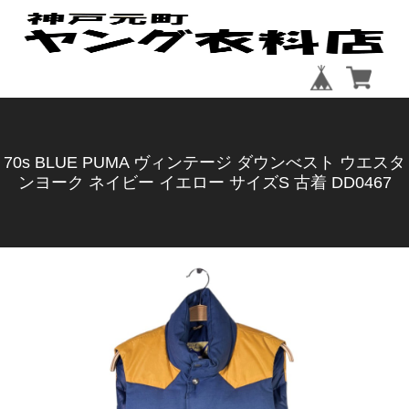
70s BLUE PUMA ヴィンテージ ダウンべスト ウエスタ
ンヨーク ネイビー イエロー サイズS 古着 DD0467