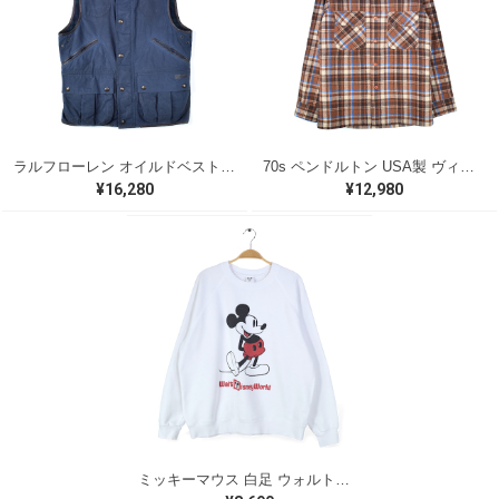
ラルフローレン オイルドベスト パイピング ブラックウォッチ 紺 ネイビー RALPH LAUREN サイズM 古着 @CJ0107
70s ペンドルトン USA製 ヴィンテージウールシャツ オープンカラー 開襟シャツ PENDLETON メンズS 古着 @CA1429
¥16,280
¥12,980
ミッキーマウス 白足 ウォルトディズニーオフィシャル スウェット ホワイト WALT DISNEY WORLD ウォルトディズニーオフィシャル サイズXL相当 古着 CF0995