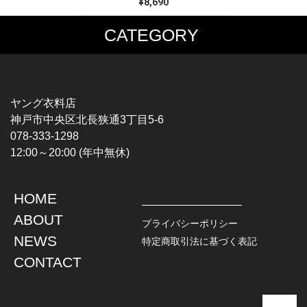
¥8,690
CATEGORY
MUSIC TEE
T-SHIRTS
ROCK
MOVIE / TV
HARD ROCK / METAL
CHARACTER
HARDCORE / PUNK
MOTORCYCLE
ヤング衣料店
PROGLESSIVE ROCK
CHAMPION
神戸市中央区北長狭通3丁目5-6
POPS
SPORTS
078-333-1298
SOUL / R&B
TANK TOP
12:00～20:00 (年中無休)
ROCK FESTIVAL
OTHERS
MUSIC OTHERS
HOME
TOPS
JACKET
ABOUT
L / S SHIRT
DENIM
プライバシーポリシー
S / S SHIRT
LEATHER
NEWS
特定商取引法に基づく表記
POLO SHIRT
MILITARY
CONTACT
HAWAIIAN SHIRT
OUTDOOR
BOWLING SHIRT
WORK
SWEATSHIRT
OTHERS