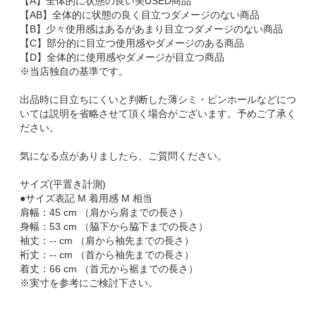
【A】全体的に状態の良い美USED商品
【AB】全体的に状態の良く目立つダメージのない商品
【B】少々使用感はあるがあまり目立つダメージのない商品
【C】部分的に目立つ使用感やダメージのある商品
【D】全体的に使用感やダメージが目立つ商品
※当店独自の基準です。
出品時に目立ちにくいと判断した薄シミ・ピンホールなどにつ
いては説明を省略させて頂く場合がございます。予めご了承く
ださい。
気になる点がありましたら、ご質問ください。
サイズ(平置き計測)
●サイズ表記 M 着用感 M 相当
肩幅：45 cm （肩から肩までの長さ）
身幅：53 cm （脇下から脇下までの長さ）
袖丈：-- cm （肩から袖先までの長さ）
裄丈：-- cm （首から袖先までの長さ）
着丈：66 cm （首元から裾までの長さ）
※実寸を参考にご検討下さい。