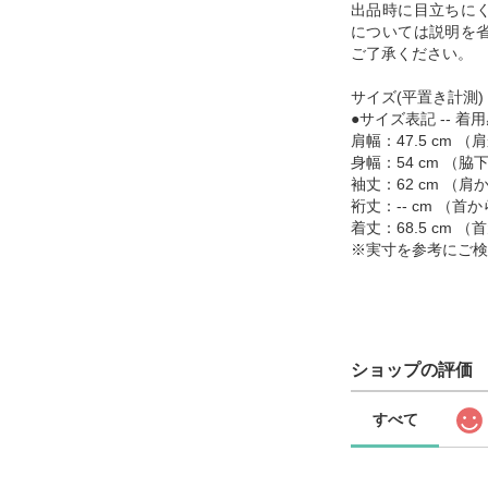
出品時に目立ちに
については説明を
ご了承ください。
サイズ(平置き計測)
●サイズ表記 -- 着用
肩幅：47.5 cm 
身幅：54 cm （
袖丈：62 cm （
裄丈：-- cm （
着丈：68.5 cm
※実寸を参考にご検
ショップの評価
すべて