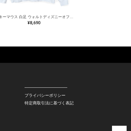
ミッキーマウス 白足 ウォルトディズニーオフィシャル スウェット ホワイト WALT DISNEY WORLD ウォルトディズニーオフィシャル サイズXL相当 古着 CF0995
¥8,690
ES
BAGS
GOODS
S
LEATHER
ROCKITEM
S SHOES
OUTDOOR
HAT / CAP
KER
SPORTS
ACCESSORY
RS
OTHERS
MISC.
プライバシーポリシー
INTERIOR
特定商取引法に基づく表記