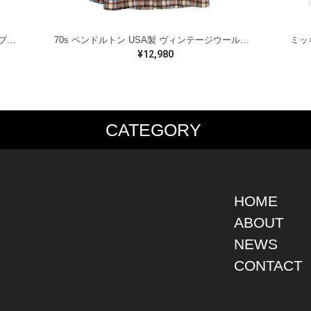
ラルフローレン オイルドベスト パイピング ブラックウォッチ 紺 ネイビー RALPH LAUREN サイズM 古着 @CJ0107
70s ペンドルトン USA製 ヴィンテージウールシャツ オープンカラー 開襟シャツ PENDLETON メンズS 古着 @CA1429
¥12,980
CATEGORY
PS
JACKET
BOTTOMS
SHO
S SHIRT
DENIM
DENIM
BOOT
S SHIRT
LEATHER
MILITARY
DRES
O SHIRT
MILITARY
ALL IN ONE / OVER ALL
SNEA
HOME
AIIAN SHIRT
OUTDOOR
OTHERS
OTHE
ABOUT
LING SHIRT
WORK
NEWS
ATSHIRT
OTHERS
AT PARKA
CONTACT
EATER
DIGAN
T