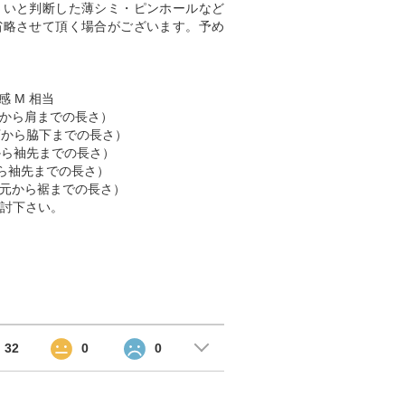
くいと判断した薄シミ・ピンホールなど
省略させて頂く場合がございます。予め
感 M 相当
（肩から肩までの長さ）
脇下から脇下までの長さ）
肩から袖先までの長さ）
首から袖先までの長さ）
 （首元から裾までの長さ）
討下さい。
32
0
0