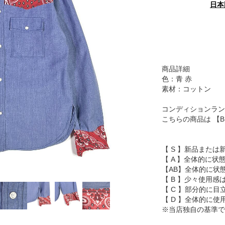
日本
商品詳細
色：青 赤
素材：コットン
コンディションラン
こちらの商品は 【
【 S 】新品または
【 A 】全体的に状
【AB】全体的に状
【 B 】少々使用
【 C 】部分的に
【 D 】全体的に
※当店独自の基準で