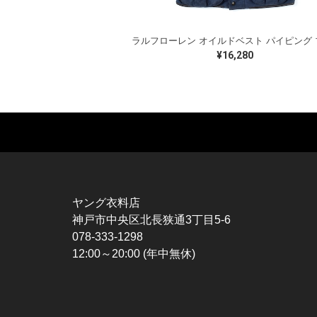
¥16,280
MUSIC TEE
T-SHIRTS
TO
ROCK
MOVIE / TV
L / 
HARD ROCK / METAL
CHARACTER
S / 
HARDCORE / PUNK
MOTORCYCLE
POL
ヤング衣料店
PROGLESSIVE ROCK
CHAMPION
HAW
神戸市中央区北長狭通3丁目5-6
POPS
SPORTS
BOW
078-333-1298
SOUL / R&B
TANK TOP
SWE
12:00～20:00 (年中無休)
ROCK FESTIVAL
OTHERS
SWE
MUSIC OTHERS
SW
CAR
VES