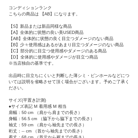
コンディションランク
こちらの商品は 【AB】になります。
【S】新品または新品同様な商品
【A】全体的に状態の良い美USED商品
【AB】全体的に状態の良く目立つダメージのない商品
【B】少々使用感はあるがあまり目立つダメージのない商品
【C】部分的に目立つ使用感やダメージのある商品
【D】全体的に使用感やダメージが目立つ商品
※当店独自の基準です。
出品時に目立ちにくいと判断した薄シミ・ピンホールなどにつ
いては説明を省略させて頂く場合がございます。予めご了承く
ださい。
サイズ(平置き計測)
●サイズ表記 M 着用感 M 相当
肩幅：50 cm （肩から肩までの長さ）
身幅：56.5 cm （脇下から脇下までの長さ）
袖丈：59 cm （肩から袖先までの長さ）
裄丈：-- cm （首から袖先までの長さ）
着丈：68 cm （首元から裾までの長さ）