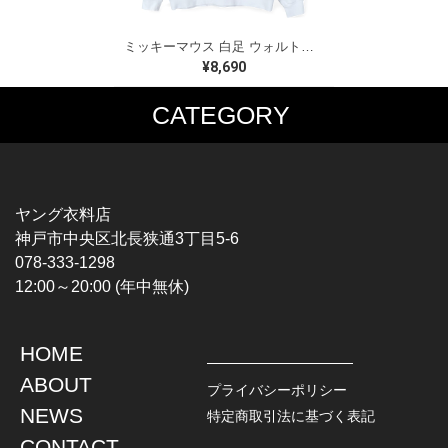
ミッキーマウス 白足 ウォルトディズニーオフィシャル スウェット ホワイト WALT DISNEY WORLD ウォルトディズニーオフィシャル サイズXL相当 古着 CF0995
¥8,690
CATEGORY
MUSIC TEE
T-SHIRTS
ROCK
MOVIE / TV
HARD ROCK / METAL
CHARACTER
HARDCORE / PUNK
MOTORCYCLE
ヤング衣料店
PROGLESSIVE ROCK
CHAMPION
神戸市中央区北長狭通3丁目5-6
POPS
SPORTS
078-333-1298
SOUL / R&B
TANK TOP
12:00～20:00 (年中無休)
ROCK FESTIVAL
OTHERS
MUSIC OTHERS
HOME
TOPS
JACKET
ABOUT
L / S SHIRT
DENIM
プライバシーポリシー
S / S SHIRT
LEATHER
NEWS
特定商取引法に基づく表記
POLO SHIRT
MILITARY
CONTACT