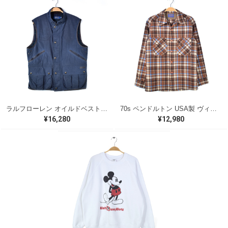
ラルフローレン オイルドベスト パイピング ブラックウォッチ 紺 ネイビー RALPH LAUREN サイズM 古着 @CJ0107
70s ペンドルトン USA製 ヴィンテージウールシャツ オープンカラー 開襟シャツ PENDLETON メンズS 古着 @CA1429
¥16,280
¥12,980