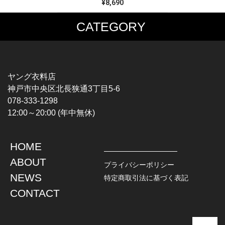
¥8,690
CATEGORY
MUSIC TEE
T-SHIRTS
ROCK
MOVIE / TV
HARD ROCK / METAL
CHARACTER
HARDCORE / PUNK
MOTORCYCLE
ヤング衣料店
PROGLESSIVE ROCK
CHAMPION
神戸市中央区北長狭通3丁目5-6
POPS
SPORTS
078-333-1298
SOUL / R&B
TANK TOP
12:00～20:00 (年中無休)
ROCK FESTIVAL
OTHERS
MUSIC OTHERS
HOME
TOPS
JACKET
ABOUT
L / S SHIRT
DENIM
プライバシーポリシー
S / S SHIRT
LEATHER
NEWS
特定商取引法に基づく表記
POLO SHIRT
MILITARY
CONTACT
HAWAIIAN SHIRT
OUTDOOR
BOWLING SHIRT
WORK
SWEATSHIRT
OTHERS