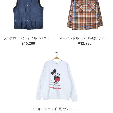
ラルフローレン オイルドベスト パイピング ブラックウォッチ 紺 ネイビー RALPH LAUREN サイズM 古着 @CJ0107
70s ペンドルトン USA製 ヴィンテージウールシャツ オープンカラー 開襟シャツ PENDLETON メンズS 古着 @CA1429
¥16,280
¥12,980
ミッキーマウス 白足 ウォルトディズニーオフィシャル スウェット ホワイト WALT DISNEY WORLD ウォルトディズニーオフィシャル サイズXL相当 古着 CF0995