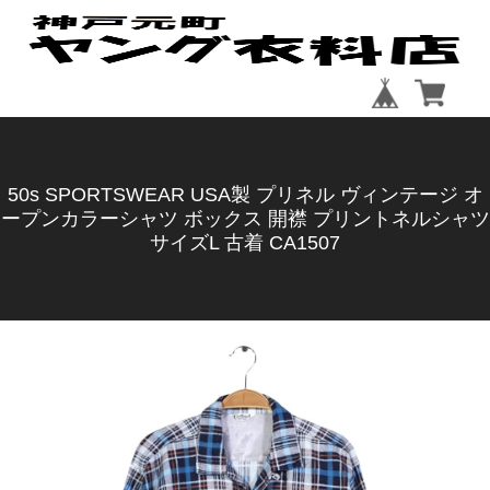
50s SPORTSWEAR USA製 プリネル ヴィンテージ オ
ープンカラーシャツ ボックス 開襟 プリントネルシャツ
サイズL 古着 CA1507