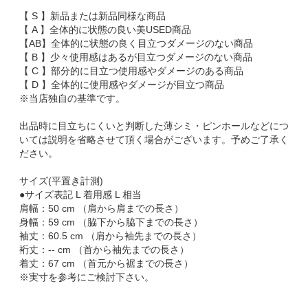
【 S 】新品または新品同様な商品
【 A 】全体的に状態の良い美USED商品
【AB】全体的に状態の良く目立つダメージのない商品
【 B 】少々使用感はあるが目立つダメージのない商品
【 C 】部分的に目立つ使用感やダメージのある商品
【 D 】全体的に使用感やダメージが目立つ商品
※当店独自の基準です。
出品時に目立ちにくいと判断した薄シミ・ピンホールなどにつ
いては説明を省略させて頂く場合がございます。予めご了承く
ださい。
サイズ(平置き計測)
●サイズ表記 L 着用感 L 相当
肩幅：50 cm （肩から肩までの長さ）
身幅：59 cm （脇下から脇下までの長さ）
袖丈：60.5 cm （肩から袖先までの長さ）
裄丈：-- cm （首から袖先までの長さ）
着丈：67 cm （首元から裾までの長さ）
※実寸を参考にご検討下さい。