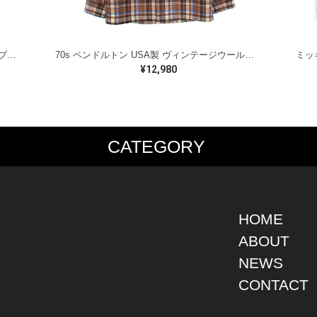
ラルフローレン オイルドベスト パイピング ブラックウォッチ 紺 ネイビー RALPH LAUREN サイズM 古着 @CJ0107
70s ペンドルトン USA製 ヴィンテージウールシャツ オープンカラー 開襟シャツ PENDLETON メンズS 古着 @CA1429
¥12,980
CATEGORY
PS
JACKET
BOTTOMS
SHO
S SHIRT
DENIM
DENIM
BOOT
S SHIRT
LEATHER
MILITARY
DRES
O SHIRT
MILITARY
ALL IN ONE / OVER ALL
SNEA
HOME
AIIAN SHIRT
OUTDOOR
OTHERS
OTHE
ABOUT
LING SHIRT
WORK
NEWS
ATSHIRT
OTHERS
AT PARKA
CONTACT
EATER
DIGAN