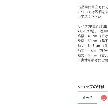
出品時に目立ちに
については説明を
ご了承ください。
サイズ(平置き計測)
●サイズ表記 L 着用感
肩幅：48 cm （
身幅：59 cm （
袖丈：64.5 cm
裄丈：-- cm （
着丈：68 cm （
※実寸を参考にご検
ショップの評価
すべて