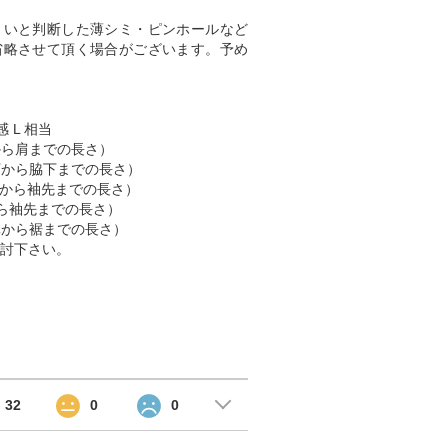
くいと判断した薄シミ・ピンホールなど
省略させて頂く場合がございます。予め
 L 相当
肩から肩までの長さ）
脇下から脇下までの長さ）
 （肩から袖先までの長さ）
首から袖先までの長さ）
首元から裾までの長さ）
討下さい。
32
0
0