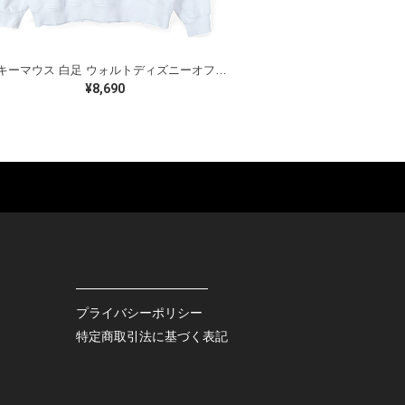
ミッキーマウス 白足 ウォルトディズニーオフィシャル スウェット ホワイト WALT DISNEY WORLD ウォルトディズニーオフィシャル サイズXL相当 古着 CF0995
¥8,690
ES
BAGS
GOODS
S
LEATHER
ROCKITEM
S SHOES
OUTDOOR
HAT / CAP
KER
SPORTS
ACCESSORY
RS
OTHERS
MISC.
プライバシーポリシー
INTERIOR
特定商取引法に基づく表記