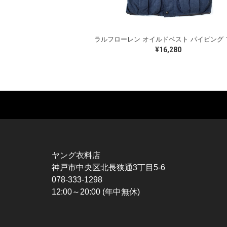
¥16,280
MUSIC TEE
T-SHIRTS
TO
ROCK
MOVIE / TV
L / 
HARD ROCK / METAL
CHARACTER
S / 
HARDCORE / PUNK
MOTORCYCLE
POL
ヤング衣料店
PROGLESSIVE ROCK
CHAMPION
HAW
神戸市中央区北長狭通3丁目5-6
POPS
SPORTS
BOW
078-333-1298
SOUL / R&B
TANK TOP
SWE
12:00～20:00 (年中無休)
ROCK FESTIVAL
OTHERS
SWE
MUSIC OTHERS
SW
CAR