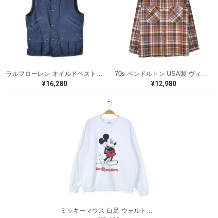
ラルフローレン オイルドベスト パイピング ブラックウォッチ 紺 ネイビー RALPH LAUREN サイズM 古着 @CJ0107
70s ペンドルトン USA製 ヴィンテージウールシャツ オープンカラー 開襟シャツ PENDLETON メンズS 古着 @CA1429
¥16,280
¥12,980
ミッキーマウス 白足 ウォルトディズニーオフィシャル スウェット ホワイト WALT DISNEY WORLD ウォルトディズニーオフィシャル サイズXL相当 古着 CF0995