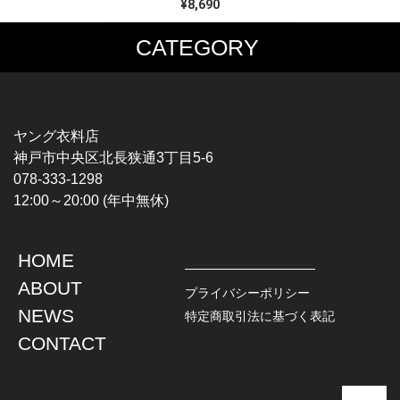
¥8,690
CATEGORY
MUSIC TEE
T-SHIRTS
ROCK
MOVIE / TV
HARD ROCK / METAL
CHARACTER
HARDCORE / PUNK
MOTORCYCLE
ヤング衣料店
PROGLESSIVE ROCK
CHAMPION
神戸市中央区北長狭通3丁目5-6
POPS
SPORTS
078-333-1298
SOUL / R&B
TANK TOP
12:00～20:00 (年中無休)
ROCK FESTIVAL
OTHERS
MUSIC OTHERS
HOME
TOPS
JACKET
ABOUT
L / S SHIRT
DENIM
プライバシーポリシー
S / S SHIRT
LEATHER
NEWS
特定商取引法に基づく表記
POLO SHIRT
MILITARY
CONTACT
HAWAIIAN SHIRT
OUTDOOR
BOWLING SHIRT
WORK
SWEATSHIRT
OTHERS