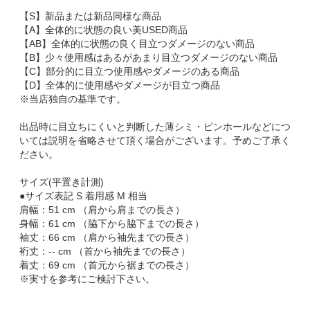
【S】新品または新品同様な商品
【A】全体的に状態の良い美USED商品
【AB】全体的に状態の良く目立つダメージのない商品
【B】少々使用感はあるがあまり目立つダメージのない商品
【C】部分的に目立つ使用感やダメージのある商品
【D】全体的に使用感やダメージが目立つ商品
※当店独自の基準です。
出品時に目立ちにくいと判断した薄シミ・ピンホールなどにつ
いては説明を省略させて頂く場合がございます。予めご了承く
ださい。
サイズ(平置き計測)
●サイズ表記 S 着用感 M 相当
肩幅：51 cm （肩から肩までの長さ）
身幅：61 cm （脇下から脇下までの長さ）
袖丈：66 cm （肩から袖先までの長さ）
裄丈：-- cm （首から袖先までの長さ）
着丈：69 cm （首元から裾までの長さ）
※実寸を参考にご検討下さい。