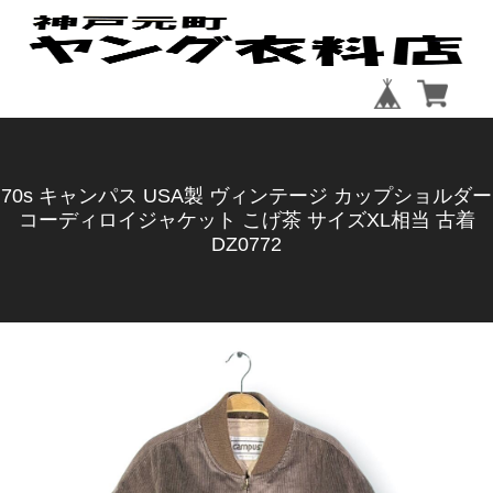
70s キャンパス USA製 ヴィンテージ カップショルダー
コーディロイジャケット こげ茶 サイズXL相当 古着
DZ0772