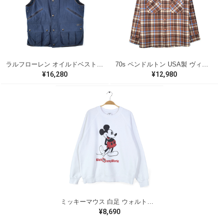
ラルフローレン オイルドベスト パイピング ブラックウォッチ 紺 ネイビー RALPH LAUREN サイズM 古着 @CJ0107
70s ペンドルトン USA製 ヴィンテージウールシャツ オープンカラー 開襟シャツ PENDLETON メンズS 古着 @CA1429
¥16,280
¥12,980
ミッキーマウス 白足 ウォルトディズニーオフィシャル スウェット ホワイト WALT DISNEY WORLD ウォルトディズニーオフィシャル サイズXL相当 古着 CF0995
¥8,690