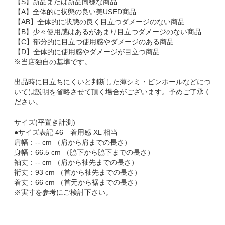
【S】新品または新品同様な商品
【A】全体的に状態の良い美USED商品
【AB】全体的に状態の良く目立つダメージのない商品
【B】少々使用感はあるがあまり目立つダメージのない商品
【C】部分的に目立つ使用感やダメージのある商品
【D】全体的に使用感やダメージが目立つ商品
※当店独自の基準です。
出品時に目立ちにくいと判断した薄シミ・ピンホールなどにつ
いては説明を省略させて頂く場合がございます。予めご了承く
ださい。
サイズ(平置き計測)
●サイズ表記 46 着用感 XL 相当
肩幅：-- cm （肩から肩までの長さ）
身幅：66.5 cm （脇下から脇下までの長さ）
袖丈：-- cm （肩から袖先までの長さ）
裄丈：93 cm （首から袖先までの長さ）
着丈：66 cm （首元から裾までの長さ）
※実寸を参考にご検討下さい。