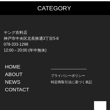
CATEGORY
MUSIC TEE
T-SHIRTS
ROCK
MOVIE / TV
HARD ROCK / METAL
CHARACTER
HARDCORE / PUNK
MOTORCYCLE
ヤング衣料店
PROGLESSIVE ROCK
CHAMPION
神戸市中央区北長狭通3丁目5-6
POPS
SPORTS
078-333-1298
SOUL / R&B
TANK TOP
12:00～20:00 (年中無休)
ROCK FESTIVAL
OTHERS
MUSIC OTHERS
HOME
TOPS
JACKET
ABOUT
L / S SHIRT
DENIM
プライバシーポリシー
S / S SHIRT
LEATHER
NEWS
特定商取引法に基づく表記
POLO SHIRT
MILITARY
CONTACT
HAWAIIAN SHIRT
OUTDOOR
BOWLING SHIRT
WORK
SWEATSHIRT
OTHERS
SWEAT PARKA