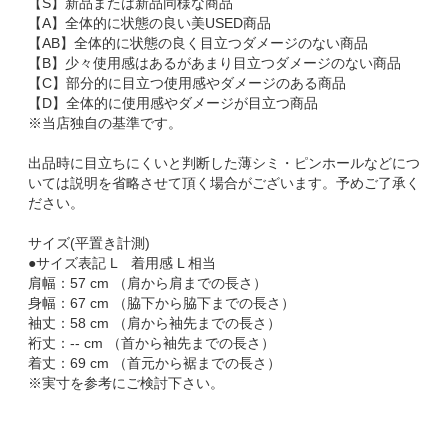
【S】新品または新品同様な商品
【A】全体的に状態の良い美USED商品
【AB】全体的に状態の良く目立つダメージのない商品
【B】少々使用感はあるがあまり目立つダメージのない商品
【C】部分的に目立つ使用感やダメージのある商品
【D】全体的に使用感やダメージが目立つ商品
※当店独自の基準です。
出品時に目立ちにくいと判断した薄シミ・ピンホールなどにつ
いては説明を省略させて頂く場合がございます。予めご了承く
ださい。
サイズ(平置き計測)
●サイズ表記 L 着用感 L 相当
肩幅：57 cm （肩から肩までの長さ）
身幅：67 cm （脇下から脇下までの長さ）
袖丈：58 cm （肩から袖先までの長さ）
裄丈：-- cm （首から袖先までの長さ）
着丈：69 cm （首元から裾までの長さ）
※実寸を参考にご検討下さい。