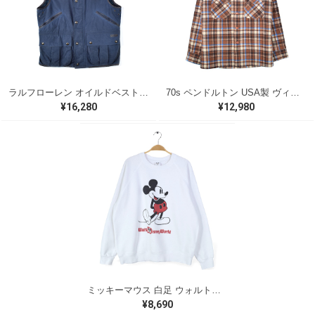
ラルフローレン オイルドベスト パイピング ブラックウォッチ 紺 ネイビー RALPH LAUREN サイズM 古着 @CJ0107
70s ペンドルトン USA製 ヴィンテージウールシャツ オープンカラー 開襟シャツ PENDLETON メンズS 古着 @CA1429
¥16,280
¥12,980
ミッキーマウス 白足 ウォルトディズニーオフィシャル スウェット ホワイト WALT DISNEY WORLD ウォルトディズニーオフィシャル サイズXL相当 古着 CF0995
¥8,690