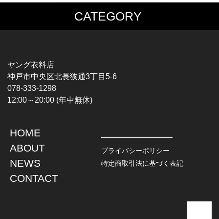
CATEGORY
MUSIC TEE
T-SHIRTS
ROCK
MOVIE / TV
HARD ROCK / METAL
CHARACTER
HARDCORE / PUNK
MOTORCYCLE
ヤング衣料店
PROGLESSIVE ROCK
CHAMPION
神戸市中央区北長狭通3丁目5-6
POPS
SPORTS
078-333-1298
SOUL / R&B
TANK TOP
12:00～20:00 (年中無休)
ROCK FESTIVAL
OTHERS
MUSIC OTHERS
HOME
TOPS
JACKET
ABOUT
L / S SHIRT
DENIM
プライバシーポリシー
S / S SHIRT
LEATHER
NEWS
特定商取引法に基づく表記
POLO SHIRT
MILITARY
CONTACT
HAWAIIAN SHIRT
OUTDOOR
BOWLING SHIRT
WORK
SWEATSHIRT
OTHERS
SWEAT PARKA