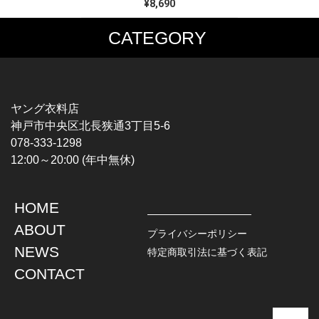
¥8,690
CATEGORY
MUSIC TEE
T-SHIRTS
ROCK
MOVIE / TV
HARD ROCK / METAL
CHARACTER
HARDCORE / PUNK
MOTORCYCLE
ヤング衣料店
PROGLESSIVE ROCK
CHAMPION
神戸市中央区北長狭通3丁目5-6
POPS
SPORTS
078-333-1298
SOUL / R&B
TANK TOP
12:00～20:00 (年中無休)
ROCK FESTIVAL
OTHERS
MUSIC OTHERS
HOME
TOPS
JACKET
ABOUT
L / S SHIRT
DENIM
プライバシーポリシー
S / S SHIRT
LEATHER
NEWS
特定商取引法に基づく表記
POLO SHIRT
MILITARY
CONTACT
HAWAIIAN SHIRT
OUTDOOR
BOWLING SHIRT
WORK
SWEATSHIRT
OTHERS