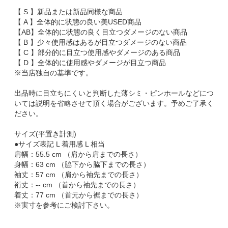
【 S 】新品または新品同様な商品
【 A 】全体的に状態の良い美USED商品
【AB】全体的に状態の良く目立つダメージのない商品
【 B 】少々使用感はあるが目立つダメージのない商品
【 C 】部分的に目立つ使用感やダメージのある商品
【 D 】全体的に使用感やダメージが目立つ商品
※当店独自の基準です。
出品時に目立ちにくいと判断した薄シミ・ピンホールなどにつ
いては説明を省略させて頂く場合がございます。予めご了承く
ださい。
サイズ(平置き計測)
●サイズ表記 L 着用感 L 相当
肩幅：55.5 cm （肩から肩までの長さ）
身幅：63 cm （脇下から脇下までの長さ）
袖丈：57 cm （肩から袖先までの長さ）
裄丈：-- cm （首から袖先までの長さ）
着丈：77 cm （首元から裾までの長さ）
※実寸を参考にご検討下さい。