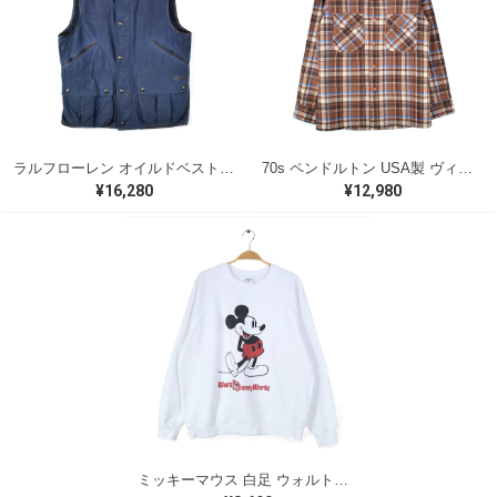
ラルフローレン オイルドベスト パイピング ブラックウォッチ 紺 ネイビー RALPH LAUREN サイズM 古着 @CJ0107
70s ペンドルトン USA製 ヴィンテージウールシャツ オープンカラー 開襟シャツ PENDLETON メンズS 古着 @CA1429
¥16,280
¥12,980
ミッキーマウス 白足 ウォルトディズニーオフィシャル スウェット ホワイト WALT DISNEY WORLD ウォルトディズニーオフィシャル サイズXL相当 古着 CF0995