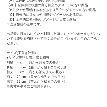
【A】全体的に状態の良い美USED商品
【AB】全体的に状態の良く目立つダメージのない商品
【B】少々使用感はあるがあまり目立つダメージのない商品
【C】部分的に目立つ使用感やダメージのある商品
【D】全体的に使用感やダメージが目立つ商品
※当店独自の基準です。
出品時に目立ちにくいと判断した薄シミ・ピンホールなどにつ
いては説明を省略させて頂く場合がございます。予めご了承く
ださい。
サイズ(平置き計測)
●サイズ表記 L 着用感 L 相当
肩幅：-- cm （肩から肩までの長さ）
身幅：56 cm （脇下から脇下までの長さ）
袖丈：-- cm （肩から袖先までの長さ）
裄丈：79 cm （首から袖先までの長さ）
着丈：63 cm （首元から裾までの長さ）
※実寸を参考にご検討下さい。