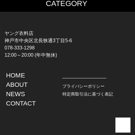
CATEGORY
MUSIC TEE
T-SHIRTS
ROCK
MOVIE / TV
HARD ROCK / METAL
CHARACTER
HARDCORE / PUNK
MOTORCYCLE
ヤング衣料店
PROGLESSIVE ROCK
CHAMPION
神戸市中央区北長狭通3丁目5-6
POPS
SPORTS
078-333-1298
SOUL / R&B
TANK TOP
12:00～20:00 (年中無休)
ROCK FESTIVAL
OTHERS
MUSIC OTHERS
HOME
TOPS
JACKET
ABOUT
L / S SHIRT
DENIM
プライバシーポリシー
S / S SHIRT
LEATHER
NEWS
特定商取引法に基づく表記
POLO SHIRT
MILITARY
CONTACT
HAWAIIAN SHIRT
OUTDOOR
BOWLING SHIRT
WORK
SWEATSHIRT
OTHERS
SWEAT PARKA
SWEATER