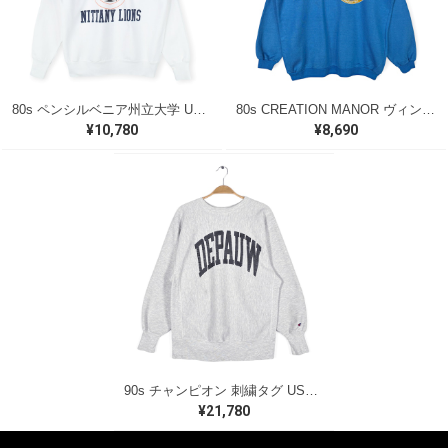
80s ペンシルベニア州立大学 USA製 ヴィンテージスウェット カレッジ アーチロゴ VELVA SHEEN ホワイト メンズL 古着 @CF0921
80s CREATION MANOR ヴィンテージ スウェット バーモントヒルズ ブルー サイズL 古着 CF1004
¥10,780
¥8,690
90s チャンピオン 刺繍タグ USA製 リバースウィーブ ヴィンテージ スウェット アーチロゴ カレッジ グレー CHAMPION サイズL 古着 CF1026
¥21,780