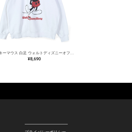
ミッキーマウス 白足 ウォルトディズニーオフィシャル スウェット ホワイト WALT DISNEY WORLD ウォルトディズニーオフィシャル サイズXL相当 古着 CF0995
¥8,690
ES
BAGS
GOODS
S
LEATHER
ROCKITEM
S SHOES
OUTDOOR
HAT / CAP
KER
SPORTS
ACCESSORY
RS
OTHERS
MISC.
プライバシーポリシー