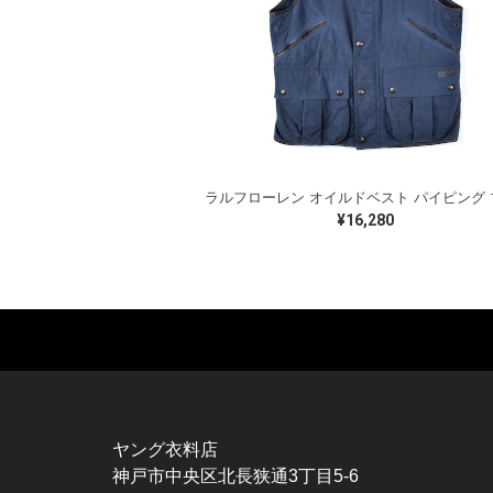
¥16,280
MUSIC TEE
T-SHIRTS
TO
ROCK
MOVIE / TV
L / 
HARD ROCK / METAL
CHARACTER
S / 
HARDCORE / PUNK
MOTORCYCLE
POL
ヤング衣料店
PROGLESSIVE ROCK
CHAMPION
HAW
神戸市中央区北長狭通3丁目5-6