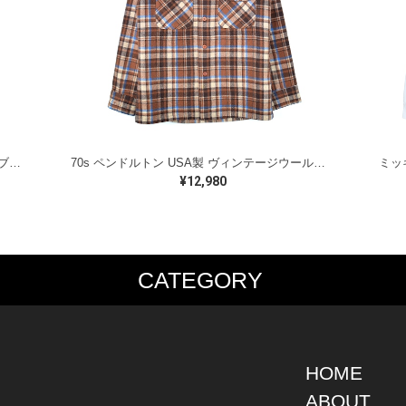
ラルフローレン オイルドベスト パイピング ブラックウォッチ 紺 ネイビー RALPH LAUREN サイズM 古着 @CJ0107
70s ペンドルトン USA製 ヴィンテージウールシャツ オープンカラー 開襟シャツ PENDLETON メンズS 古着 @CA1429
¥12,980
CATEGORY
PS
JACKET
BOTTOMS
SHO
S SHIRT
DENIM
DENIM
BOOT
S SHIRT
LEATHER
MILITARY
DRES
O SHIRT
MILITARY
ALL IN ONE / OVER ALL
SNEA
HOME
AIIAN SHIRT
OUTDOOR
OTHERS
OTHE
ABOUT