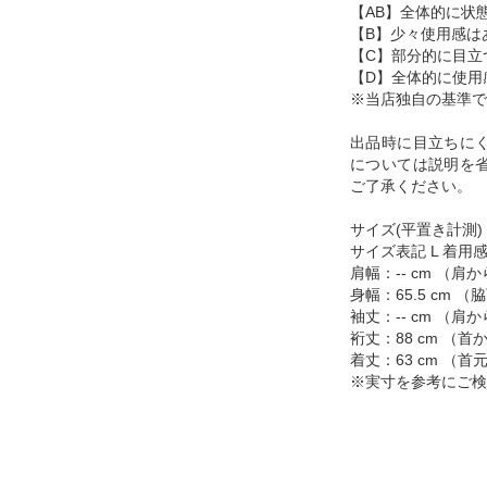
【AB】全体的に状
【B】少々使用感は
【C】部分的に目立
【D】全体的に使用
※当店独自の基準で
出品時に目立ちに
については説明を
ご了承ください。
サイズ(平置き計測)
サイズ表記 L 着用感
肩幅：-- cm （
身幅：65.5 cm
袖丈：-- cm （
裄丈：88 cm （
着丈：63 cm （
※実寸を参考にご検