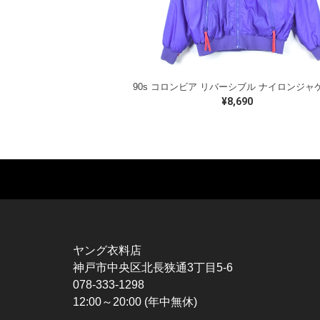
¥8,690
MUSIC TEE
T-SHIRTS
TO
ROCK
MOVIE / TV
L / 
HARD ROCK / METAL
CHARACTER
S / 
HARDCORE / PUNK
MOTORCYCLE
POL
ヤング衣料店
PROGLESSIVE ROCK
CHAMPION
HAW
神戸市中央区北長狭通3丁目5-6
POPS
SPORTS
BOW
078-333-1298
SOUL / R&B
TANK TOP
SWE
12:00～20:00 (年中無休)
ROCK FESTIVAL
OTHERS
SWE