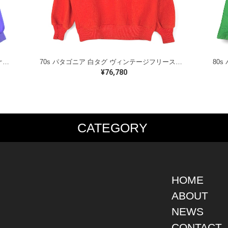
90s コロンビア リバーシブル ナイロンジャケット 旧タグ パープル レッド アウトドア COLUMBIA サイズL 古着 @DD0434
70s パタゴニア 白タグ ヴィンテージフリースジャケット オレンジ プルオーバー PATAGONIA アウトドア サイズL相当 古着 @DD0442
¥76,780
CATEGORY
PS
JACKET
BOTTOMS
SHO
S SHIRT
DENIM
DENIM
BOOT
S SHIRT
LEATHER
MILITARY
DRES
O SHIRT
MILITARY
ALL IN ONE / OVER ALL
SNEA
HOME
AIIAN SHIRT
OUTDOOR
OTHERS
OTHE
ABOUT
LING SHIRT
WORK
NEWS
ATSHIRT
OTHERS
AT PARKA
CONTACT