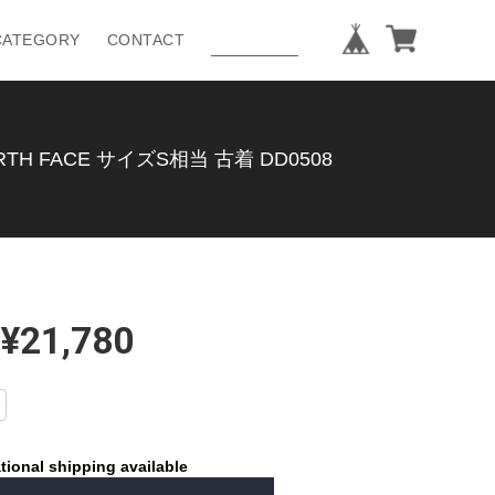
CATEGORY
CONTACT
H FACE サイズS相当 古着 DD0508
¥21,780
tional shipping available