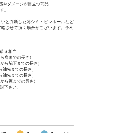
感やダメージが目立つ商品
す。
くいと判断した薄シミ・ピンホールなど
省略させて頂く場合がございます。予め
感 S 相当
肩から肩までの長さ）
脇下から脇下までの長さ）
肩から袖先までの長さ）
首から袖先までの長さ）
首元から裾までの長さ）
討下さい。