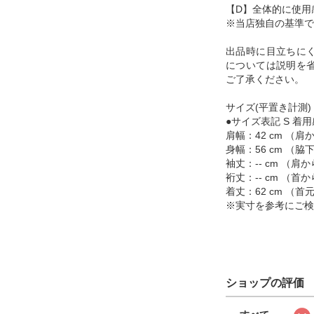
【D】全体的に使用
※当店独自の基準で
出品時に目立ちに
については説明を
ご了承ください。
サイズ(平置き計測)
●サイズ表記 S 着用
肩幅：42 cm （
身幅：56 cm （
袖丈：-- cm （
裄丈：-- cm （
着丈：62 cm （
※実寸を参考にご検
ショップの評価