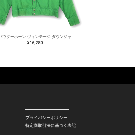
80s パウダーホーン ヴィンテージ ダウンジャケット ネイビー グリーン POWDERHORN サイズS 古着 DD0494
¥16,280
ES
BAGS
GOODS
S
LEATHER
ROCKITEM
S SHOES
OUTDOOR
HAT / CAP
KER
SPORTS
ACCESSORY
RS
OTHERS
MISC.
プライバシーポリシー
INTERIOR
特定商取引法に基づく表記