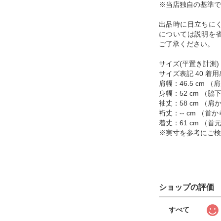
※当店独自の基準で
出品時に目立ちに
については説明を
ご了承ください。
サイズ(平置き計測)
サイズ表記 40 着用
肩幅：46.5 cm 
身幅：52 cm （
袖丈：58 cm （
裄丈：-- cm （
着丈：61 cm （
※実寸を参考にご検
ショップの評価
すべて