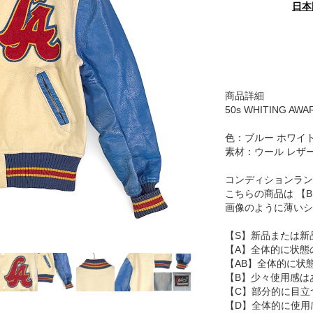
日本
商品詳細
50s WHITING AWA
色：ブルー ホワイ
素材：ウール レザ
コンディションラン
こちらの商品は 【
画像のように薄いシ
【S】新品または新
【A】全体的に状態
【AB】全体的に状
【B】少々使用感は
【C】部分的に目立
【D】全体的に使用