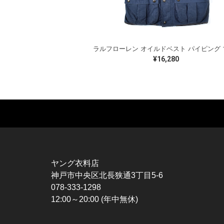
¥16,280
MUSIC TEE
T-SHIRTS
TO
ROCK
MOVIE / TV
L / 
HARD ROCK / METAL
CHARACTER
S / 
HARDCORE / PUNK
MOTORCYCLE
POL
ヤング衣料店
PROGLESSIVE ROCK
CHAMPION
HAW
神戸市中央区北長狭通3丁目5-6
POPS
SPORTS
BOW
078-333-1298
SOUL / R&B
TANK TOP
SWE
12:00～20:00 (年中無休)
ROCK FESTIVAL
OTHERS
SWE
MUSIC OTHERS
SW