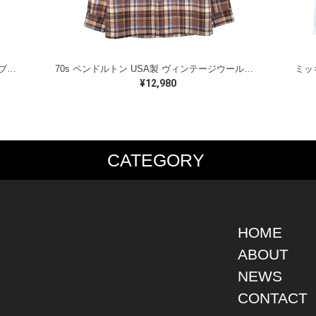
ラルフローレン オイルドベスト パイピング ブラックウォッチ 紺 ネイビー RALPH LAUREN サイズM 古着 @CJ0107
70s ペンドルトン USA製 ヴィンテージウールシャツ オープンカラー 開襟シャツ PENDLETON メンズS 古着 @CA1429
¥12,980
CATEGORY
PS
JACKET
BOTTOMS
SHO
S SHIRT
DENIM
DENIM
BOOT
S SHIRT
LEATHER
MILITARY
DRES
O SHIRT
MILITARY
ALL IN ONE / OVER ALL
SNEA
HOME
AIIAN SHIRT
OUTDOOR
OTHERS
OTHE
ABOUT
LING SHIRT
WORK
NEWS
ATSHIRT
OTHERS
AT PARKA
CONTACT
EATER