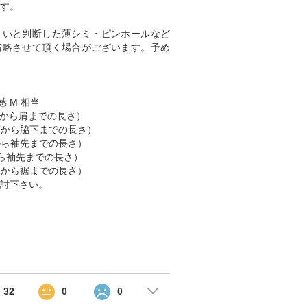
す。
くいと判断した薄シミ・ピンホールなど
省略させて頂く場合がございます。予め
感 M 相当
（肩から肩までの長さ）
脇下から脇下までの長さ）
肩から袖先までの長さ）
首から袖先までの長さ）
首元から裾までの長さ）
討下さい。
32
0
0