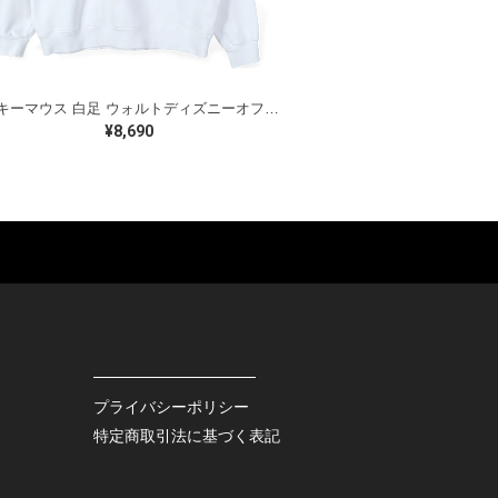
ミッキーマウス 白足 ウォルトディズニーオフィシャル スウェット ホワイト WALT DISNEY WORLD ウォルトディズニーオフィシャル サイズXL相当 古着 CF0995
¥8,690
ES
BAGS
GOODS
S
LEATHER
ROCKITEM
S SHOES
OUTDOOR
HAT / CAP
KER
SPORTS
ACCESSORY
RS
OTHERS
MISC.
プライバシーポリシー
INTERIOR
特定商取引法に基づく表記