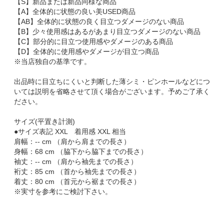
【S】新品または新品同様な商品
【A】全体的に状態の良い美USED商品
【AB】全体的に状態の良く目立つダメージのない商品
【B】少々使用感はあるがあまり目立つダメージのない商品
【C】部分的に目立つ使用感やダメージのある商品
【D】全体的に使用感やダメージが目立つ商品
※当店独自の基準です。
出品時に目立ちにくいと判断した薄シミ・ピンホールなどにつ
いては説明を省略させて頂く場合がございます。予めご了承く
ださい。
サイズ(平置き計測)
●サイズ表記 XXL 着用感 XXL 相当
肩幅：-- cm （肩から肩までの長さ）
身幅：68 cm （脇下から脇下までの長さ）
袖丈：-- cm （肩から袖先までの長さ）
裄丈：85 cm （首から袖先までの長さ）
着丈：80 cm （首元から裾までの長さ）
※実寸を参考にご検討下さい。