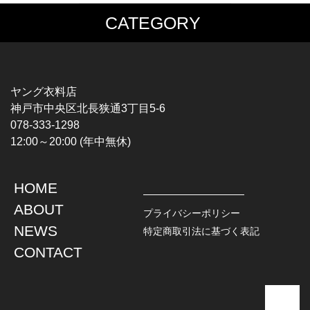
CATEGORY
MUSIC TEE
T-SHIRTS
ROCK
MOVIE / TV
HARD ROCK / METAL
CHARACTER
HARDCORE / PUNK
MOTORCYCLE
ヤング衣料店
PROGLESSIVE ROCK
CHAMPION
神戸市中央区北長狭通3丁目5-6
POPS
SPORTS
078-333-1298
SOUL / R&B
TANK TOP
12:00～20:00 (年中無休)
ROCK FESTIVAL
OTHERS
MUSIC OTHERS
HOME
TOPS
JACKET
ABOUT
L / S SHIRT
DENIM
プライバシーポリシー
S / S SHIRT
LEATHER
NEWS
特定商取引法に基づく表記
POLO SHIRT
MILITARY
CONTACT
HAWAIIAN SHIRT
OUTDOOR
BOWLING SHIRT
WORK
SWEATSHIRT
OTHERS
SWEAT PARKA