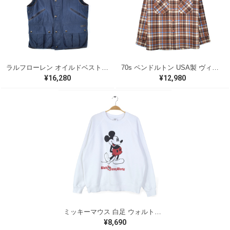
ラルフローレン オイルドベスト パイピング ブラックウォッチ 紺 ネイビー RALPH LAUREN サイズM 古着 @CJ0107
70s ペンドルトン USA製 ヴィンテージウールシャツ オープンカラー 開襟シャツ PENDLETON メンズS 古着 @CA1429
¥16,280
¥12,980
ミッキーマウス 白足 ウォルトディズニーオフィシャル スウェット ホワイト WALT DISNEY WORLD ウォルトディズニーオフィシャル サイズXL相当 古着 CF0995
¥8,690