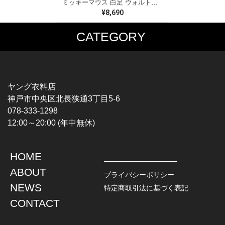
ミッキーマウス 白足 ウォルトディズニーオフィシャル スウェット ホワイト WALT DISNEY WORLD ウォルトディズニーオフィシャル サイズXL相当 古着 CF0995
¥8,690
CATEGORY
MUSIC TEE
T-SHIRTS
ROCK
MOVIE / TV
HARD ROCK / METAL
CHARACTER
HARDCORE / PUNK
MOTORCYCLE
ヤング衣料店
PROGLESSIVE ROCK
CHAMPION
神戸市中央区北長狭通3丁目5-6
POPS
SPORTS
078-333-1298
SOUL / R&B
TANK TOP
12:00～20:00 (年中無休)
ROCK FESTIVAL
OTHERS
MUSIC OTHERS
HOME
TOPS
JACKET
ABOUT
L / S SHIRT
DENIM
プライバシーポリシー
S / S SHIRT
LEATHER
NEWS
特定商取引法に基づく表記
POLO SHIRT
MILITARY
CONTACT
HAWAIIAN SHIRT
OUTDOOR
BOWLING SHIRT
WORK