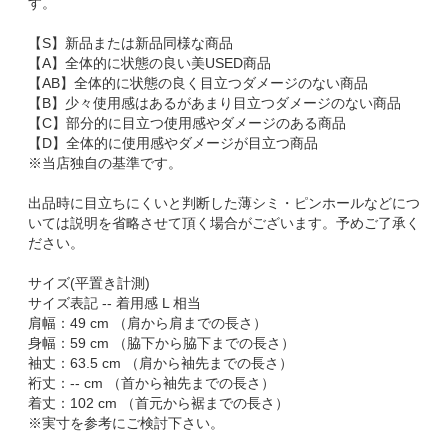
す。
【S】新品または新品同様な商品
【A】全体的に状態の良い美USED商品
【AB】全体的に状態の良く目立つダメージのない商品
【B】少々使用感はあるがあまり目立つダメージのない商品
【C】部分的に目立つ使用感やダメージのある商品
【D】全体的に使用感やダメージが目立つ商品
※当店独自の基準です。
出品時に目立ちにくいと判断した薄シミ・ピンホールなどにつ
いては説明を省略させて頂く場合がございます。予めご了承く
ださい。
サイズ(平置き計測)
サイズ表記 -- 着用感 L 相当
肩幅：49 cm （肩から肩までの長さ）
身幅：59 cm （脇下から脇下までの長さ）
袖丈：63.5 cm （肩から袖先までの長さ）
裄丈：-- cm （首から袖先までの長さ）
着丈：102 cm （首元から裾までの長さ）
※実寸を参考にご検討下さい。