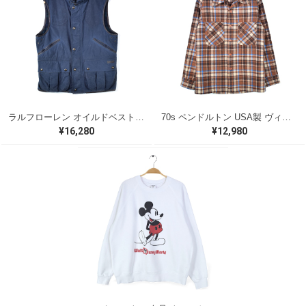
ラルフローレン オイルドベスト パイピング ブラックウォッチ 紺 ネイビー RALPH LAUREN サイズM 古着 @CJ0107
70s ペンドルトン USA製 ヴィンテージウールシャツ オープンカラー 開襟シャツ PENDLETON メンズS 古着 @CA1429
¥16,280
¥12,980