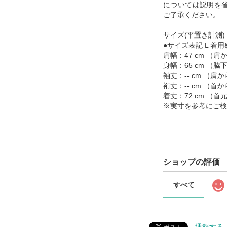
については説明を
ご了承ください。
サイズ(平置き計測)
●サイズ表記 L 着用感
肩幅：47 cm （
身幅：65 cm （
袖丈：-- cm （
裄丈：-- cm （
着丈：72 cm （
※実寸を参考にご検
ショップの評価
すべて