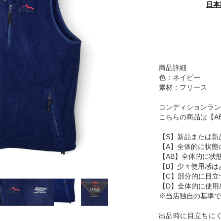
日本
商品詳細
色：ネイビー
素材：フリース
コンディションラン
こちらの商品は【A
【S】新品または新
【A】全体的に状態
【AB】全体的に状
【B】少々使用感は
【C】部分的に目立
【D】全体的に使用
※当店独自の基準で
出品時に目立ちに