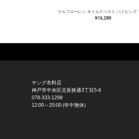
¥16,280
MUSIC TEE
T-SHIRTS
TO
ROCK
MOVIE / TV
L / 
HARD ROCK / METAL
CHARACTER
S / 
HARDCORE / PUNK
MOTORCYCLE
POL
ヤング衣料店
PROGLESSIVE ROCK
CHAMPION
HAW
神戸市中央区北長狭通3丁目5-6
POPS
SPORTS
BOW
078-333-1298
SOUL / R&B
TANK TOP
SWE
12:00～20:00 (年中無休)
ROCK FESTIVAL
OTHERS
SWE
MUSIC OTHERS
SW
CAR
VES
SPO