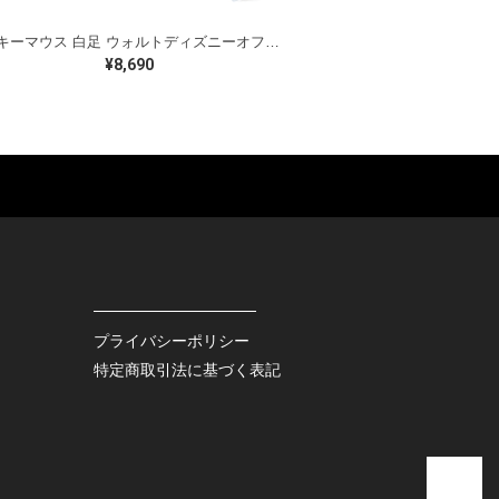
ミッキーマウス 白足 ウォルトディズニーオフィシャル スウェット ホワイト WALT DISNEY WORLD ウォルトディズニーオフィシャル サイズXL相当 古着 CF0995
¥8,690
ES
BAGS
GOODS
S
LEATHER
ROCKITEM
S SHOES
OUTDOOR
HAT / CAP
KER
SPORTS
ACCESSORY
RS
OTHERS
MISC.
プライバシーポリシー
INTERIOR
特定商取引法に基づく表記