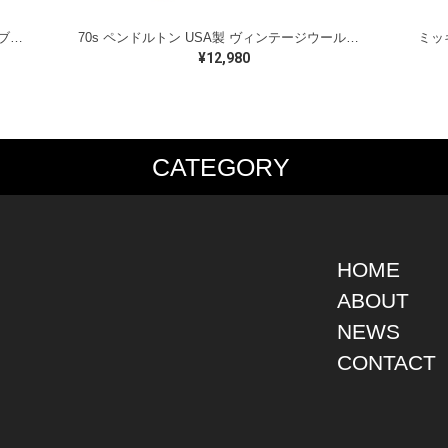
ラルフローレン オイルドベスト パイピング ブラックウォッチ 紺 ネイビー RALPH LAUREN サイズM 古着 @CJ0107
70s ペンドルトン USA製 ヴィンテージウールシャツ オープンカラー 開襟シャツ PENDLETON メンズS 古着 @CA1429
¥12,980
CATEGORY
PS
JACKET
BOTTOMS
SHO
S SHIRT
DENIM
DENIM
BOOT
S SHIRT
LEATHER
MILITARY
DRES
O SHIRT
MILITARY
ALL IN ONE / OVER ALL
SNEA
HOME
AIIAN SHIRT
OUTDOOR
OTHERS
OTHE
ABOUT
LING SHIRT
WORK
NEWS
ATSHIRT
OTHERS
AT PARKA
CONTACT
EATER
DIGAN
T
RTS WEAR