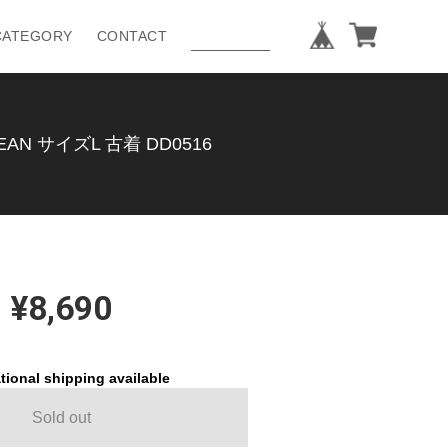
CATEGORY
CONTACT
N サイズL 古着 DD0516
¥8,690
tional shipping available
Sold out