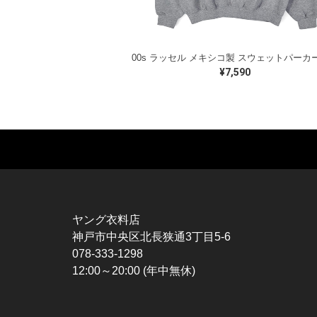
¥7,590
MUSIC TEE
T-SHIRTS
TO
ROCK
MOVIE / TV
L / 
HARD ROCK / METAL
CHARACTER
S / 
HARDCORE / PUNK
MOTORCYCLE
POL
ヤング衣料店
PROGLESSIVE ROCK
CHAMPION
HAW
神戸市中央区北長狭通3丁目5-6
POPS
SPORTS
BOW
078-333-1298
SOUL / R&B
TANK TOP
SWE
12:00～20:00 (年中無休)
ROCK FESTIVAL
OTHERS
SWE
MUSIC OTHERS
SW
CAR