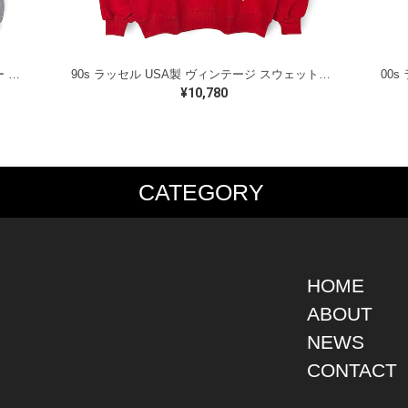
00s ラッセル メキシコ製 スウェットパーカー カレッジ 3段プリント グレー RUSSELL メンズXL 古着 CG0471
90s ラッセル USA製 ヴィンテージ スウェットパーカー 企業系 MASTIC バックプリント レッド RUSSELL メンズXL 古着 CG0472
¥10,780
CATEGORY
PS
JACKET
BOTTOMS
SHO
S SHIRT
DENIM
DENIM
BOOT
S SHIRT
LEATHER
MILITARY
DRES
O SHIRT
MILITARY
ALL IN ONE / OVER ALL
SNEA
HOME
AIIAN SHIRT
OUTDOOR
OTHERS
OTHE
ABOUT
LING SHIRT
WORK
NEWS
ATSHIRT
OTHERS
AT PARKA
CONTACT
EATER
DIGAN