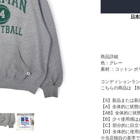
日本
商品詳細
色：グレー
素材:：コットン 
コンディションラン
こちらの商品は 【
【S】新品または新
【A】全体的に状態
【AB】全体的に状
【B】少々使用感は
【C】部分的に目立
【D】全体的に使用
※当店独自の基準で