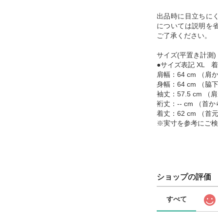
出品時に目立ちに
については説明を
ご了承ください。
サイズ(平置き計測)
●サイズ表記 XL 着
肩幅：64 cm （
身幅：64 cm （
袖丈：57.5 cm
裄丈：-- cm （
着丈：62 cm （
※実寸を参考にご検
ショップの評価
すべて