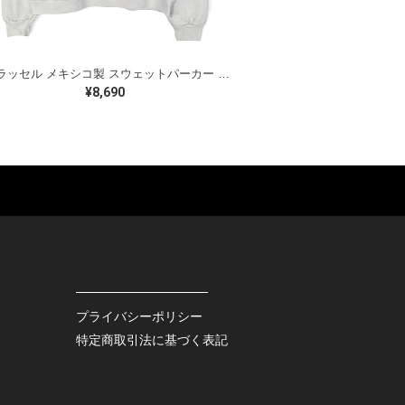
00s ラッセル メキシコ製 スウェットパーカー カレッジ 3段プリント アーチロゴ ホワイト RUSSELL メンズXL 古着 CG0474
¥8,690
ES
BAGS
GOODS
S
LEATHER
ROCKITEM
S SHOES
OUTDOOR
HAT / CAP
KER
SPORTS
ACCESSORY
RS
OTHERS
MISC.
プライバシーポリシー
INTERIOR
特定商取引法に基づく表記