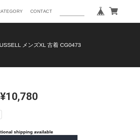
CATEGORY
CONTACT
ELL メンズXL 古着 CG0473
¥10,780
tional shipping available