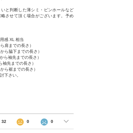
くいと判断した薄シミ・ピンホールなど
省略させて頂く場合がございます。予め
用感 XL 相当
肩から肩までの長さ）
脇下から脇下までの長さ）
 （肩から袖先までの長さ）
首から袖先までの長さ）
首元から裾までの長さ）
討下さい。
32
0
0