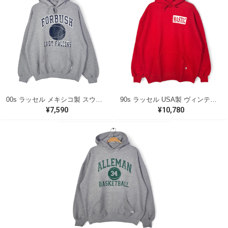
00s ラッセル メキシコ製 スウェットパーカー カレッジ 3段プリント グレー RUSSELL メンズXL 古着 CG0471
90s ラッセル USA製 ヴィンテージ スウェットパーカー 企業系 MASTIC バックプリント レッド RUSSELL メンズXL 古着 CG0472
¥7,590
¥10,780