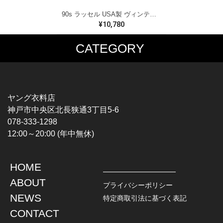
90s ラッセル USA製 ヴィンテージ スウェットパーカー カレッジ 3段プリント グレー RUSSELL メンズXL 古着 CG0473
¥10,780
CATEGORY
MUSIC TEE
T-SHIRTS
ROCK
MOVIE / TV
HARD ROCK / METAL
CHARACTER
HARDCORE / PUNK
MOTORCYCLE
ヤング衣料店
PROGLESSIVE ROCK
CHAMPION
神戸市中央区北長狭通3丁目5-6
POPS
SPORTS
078-333-1298
SOUL / R&B
TANK TOP
12:00～20:00 (年中無休)
ROCK FESTIVAL
OTHERS
MUSIC OTHERS
HOME
TOPS
JACKET
ABOUT
L / S SHIRT
DENIM
プライバシーポリシー
S / S SHIRT
LEATHER
NEWS
特定商取引法に基づく表記
POLO SHIRT
MILITARY
CONTACT
HAWAIIAN SHIRT
OUTDOOR