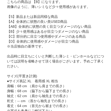
こちらの商品は 【B】になります。
画像のように、薄いシミなど少々使用感があります。
【S】新品または新品同様な商品
【A】全体的に状態の良い美USED商品
【AB】全体的に状態の良く目立つダメージのない商品
【B】少々使用感はあるが目立つダメージのない商品
【C】部分的に目立つ使用感やダメージのある商品
【D】全体的に使用感やダメージが目立つ商品
※当店独自の基準です。
出品時に目立ちにくいと判断した薄シミ・ピンホールなどにつ
いては説明を省略させて頂く場合がございます。予めご了承く
ださい。
サイズ(平置き計測)
●サイズ表記 XL 着用感 XL 相当
肩幅：68 cm （肩から肩までの長さ）
身幅：68 cm （脇下から脇下までの長さ）
袖丈：62 cm （肩から袖先までの長さ）
裄丈：-- cm （首から袖先までの長さ）
着丈：64 cm （首元から裾までの長さ）
※実寸を参考にご検討下さい。