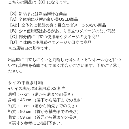
こちらの商品は【B】になります。
【S】新品または新品同様な商品
【A】全体的に状態の良い美USED商品
【AB】全体的に状態の良く目立つダメージのない商品
【B】少々使用感はあるがあまり目立つダメージのない商品
【C】部分的に目立つ使用感やダメージのある商品
【D】全体的に使用感やダメージが目立つ商品
※当店独自の基準です。
出品時に目立ちにくいと判断した薄シミ・ピンホールなどにつ
いては説明を省略させて頂く場合がございます。予めご了承く
ださい。
サイズ(平置き計測)
●サイズ表記 XS 着用感 XS 相当
肩幅：-- cm （肩から肩までの長さ）
身幅：45 cm （脇下から脇下までの長さ）
袖丈：-- cm （肩から袖先までの長さ）
裄丈：80 cm （首から袖先までの長さ）
着丈：59 cm （首元から裾までの長さ）
※実寸を参考にご検討下さい。