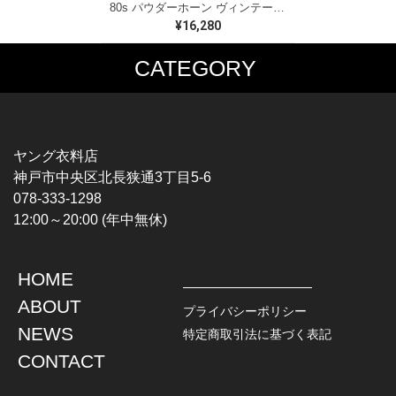
80s パウダーホーン ヴィンテージ ダウンジャケット ネイビー グリーン POWDERHORN サイズS 古着 DD0494
¥16,280
CATEGORY
MUSIC TEE
T-SHIRTS
ROCK
MOVIE / TV
HARD ROCK / METAL
CHARACTER
HARDCORE / PUNK
MOTORCYCLE
ヤング衣料店
PROGLESSIVE ROCK
CHAMPION
神戸市中央区北長狭通3丁目5-6
POPS
SPORTS
078-333-1298
SOUL / R&B
TANK TOP
12:00～20:00 (年中無休)
ROCK FESTIVAL
OTHERS
MUSIC OTHERS
HOME
TOPS
JACKET
ABOUT
L / S SHIRT
DENIM
プライバシーポリシー
S / S SHIRT
LEATHER
NEWS
特定商取引法に基づく表記
POLO SHIRT
MILITARY
CONTACT
HAWAIIAN SHIRT
OUTDOOR
BOWLING SHIRT
WORK