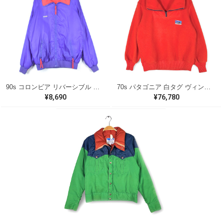
90s コロンビア リバーシブル ナイロンジャケット 旧タグ パープル レッド アウトドア COLUMBIA サイズL 古着 @DD0434
70s パタゴニア 白タグ ヴィンテージフリースジャケット オレンジ プルオーバー PATAGONIA アウトドア サイズL相当 古着 @DD0442
¥8,690
¥76,780