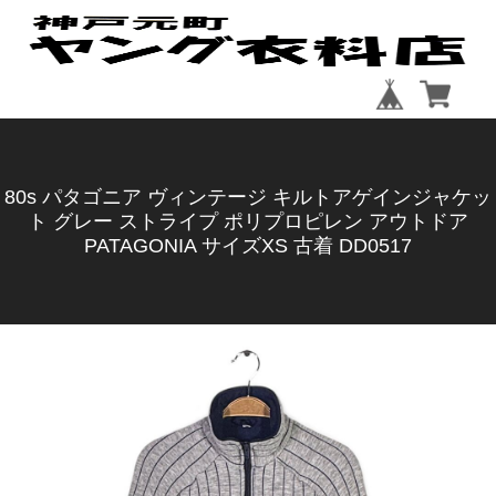
80s パタゴニア ヴィンテージ キルトアゲインジャケッ
ト グレー ストライプ ポリプロピレン アウトドア
PATAGONIA サイズXS 古着 DD0517