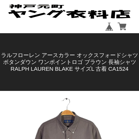
ラルフローレン アースカラー オックスフォードシャツ
ボタンダウン ワンポイントロゴ ブラウン 長袖シャツ
RALPH LAUREN BLAKE サイズL 古着 CA1524