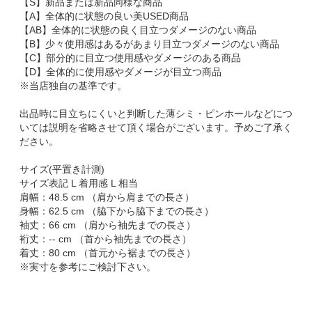
【S】新品または新品同様な商品
【A】全体的に状態の良い美USED商品
【AB】全体的に状態の良く目立つダメージのない商品
【B】少々使用感はあるがあまり目立つダメージのない商品
【C】部分的に目立つ使用感やダメージのある商品
【D】全体的に使用感やダメージが目立つ商品
※当店独自の基準です。
出品時に目立ちにくいと判断した薄シミ・ピンホールなどにつ
いては説明を省略させて頂く場合がございます。予めご了承く
ださい。
サイズ(平置き計測)
サイズ表記 L 着用感 L 相当
肩幅：48.5 cm （肩から肩までの長さ）
身幅：62.5 cm （脇下から脇下までの長さ）
袖丈：66 cm （肩から袖先までの長さ）
裄丈：-- cm （首から袖先までの長さ）
着丈：80 cm （首元から裾までの長さ）
※実寸を参考にご検討下さい。