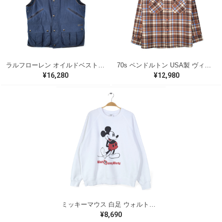
ラルフローレン オイルドベスト パイピング ブラックウォッチ 紺 ネイビー RALPH LAUREN サイズM 古着 @CJ0107
70s ペンドルトン USA製 ヴィンテージウールシャツ オープンカラー 開襟シャツ PENDLETON メンズS 古着 @CA1429
¥16,280
¥12,980
ミッキーマウス 白足 ウォルトディズニーオフィシャル スウェット ホワイト WALT DISNEY WORLD ウォルトディズニーオフィシャル サイズXL相当 古着 CF0995
¥8,690