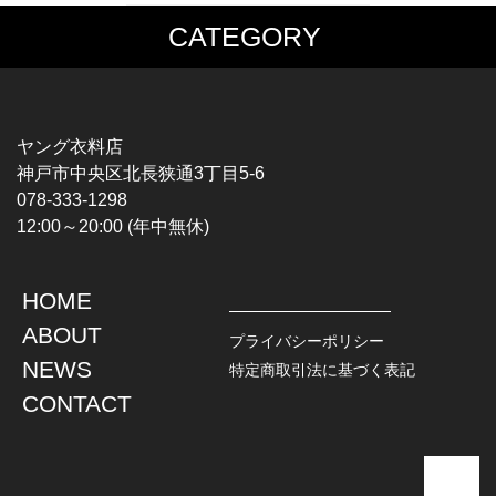
CATEGORY
MUSIC TEE
T-SHIRTS
ROCK
MOVIE / TV
HARD ROCK / METAL
CHARACTER
HARDCORE / PUNK
MOTORCYCLE
ヤング衣料店
PROGLESSIVE ROCK
CHAMPION
神戸市中央区北長狭通3丁目5-6
POPS
SPORTS
078-333-1298
SOUL / R&B
TANK TOP
12:00～20:00 (年中無休)
ROCK FESTIVAL
OTHERS
MUSIC OTHERS
HOME
TOPS
JACKET
ABOUT
L / S SHIRT
DENIM
プライバシーポリシー
S / S SHIRT
LEATHER
NEWS
特定商取引法に基づく表記
POLO SHIRT
MILITARY
CONTACT
HAWAIIAN SHIRT
OUTDOOR
BOWLING SHIRT
WORK
SWEATSHIRT
OTHERS
SWEAT PARKA