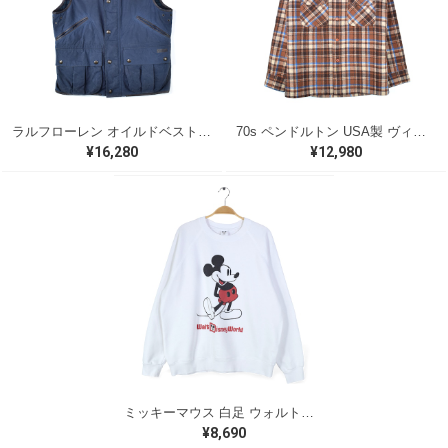
ラルフローレン オイルドベスト パイピング ブラックウォッチ 紺 ネイビー RALPH LAUREN サイズM 古着 @CJ0107
70s ペンドルトン USA製 ヴィンテージウールシャツ オープンカラー 開襟シャツ PENDLETON メンズS 古着 @CA1429
¥16,280
¥12,980
ミッキーマウス 白足 ウォルトディズニーオフィシャル スウェット ホワイト WALT DISNEY WORLD ウォルトディズニーオフィシャル サイズXL相当 古着 CF0995
¥8,690