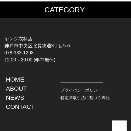
CATEGORY
MUSIC TEE
T-SHIRTS
ROCK
MOVIE / TV
HARD ROCK / METAL
CHARACTER
HARDCORE / PUNK
MOTORCYCLE
ヤング衣料店
PROGLESSIVE ROCK
CHAMPION
神戸市中央区北長狭通3丁目5-6
POPS
SPORTS
078-333-1298
SOUL / R&B
TANK TOP
12:00～20:00 (年中無休)
ROCK FESTIVAL
OTHERS
MUSIC OTHERS
HOME
TOPS
JACKET
ABOUT
L / S SHIRT
DENIM
プライバシーポリシー
S / S SHIRT
LEATHER
NEWS
特定商取引法に基づく表記
POLO SHIRT
MILITARY
CONTACT
HAWAIIAN SHIRT
OUTDOOR
BOWLING SHIRT
WORK
SWEATSHIRT
OTHERS
SWEAT PARKA