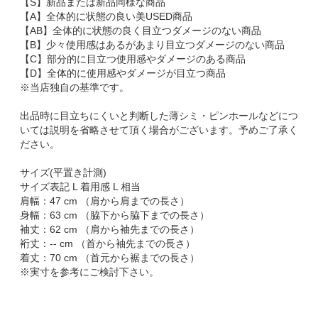
【S】新品または新品同様な商品
【A】全体的に状態の良い美USED商品
【AB】全体的に状態の良く目立つダメージのない商品
【B】少々使用感はあるがあまり目立つダメージのない商品
【C】部分的に目立つ使用感やダメージのある商品
【D】全体的に使用感やダメージが目立つ商品
※当店独自の基準です。
出品時に目立ちにくいと判断した薄シミ・ピンホールなどにつ
いては説明を省略させて頂く場合がございます。予めご了承く
ださい。
サイズ(平置き計測)
サイズ表記 L 着用感 L 相当
肩幅：47 cm （肩から肩までの長さ）
身幅：63 cm （脇下から脇下までの長さ）
袖丈：62 cm （肩から袖先までの長さ）
裄丈：-- cm （首から袖先までの長さ）
着丈：70 cm （首元から裾までの長さ）
※実寸を参考にご検討下さい。