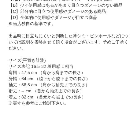
【B】少々使用感はあるがあまり目立つダメージのない商品
【C】部分的に目立つ使用感やダメージのある商品
【D】全体的に使用感やダメージが目立つ商品
※当店独自の基準です。
出品時に目立ちにくいと判断した薄シミ・ピンホールなどにつ
いては説明を省略させて頂く場合がございます。予めご了承く
ださい。
サイズ(平置き計測)
サイズ表記 16.5-32 着用感 L 相当
肩幅：47.5 cm （肩から肩までの長さ）
身幅：64 cm （脇下から脇下までの長さ）
袖丈：56.5 cm （肩から袖先までの長さ）
裄丈：-- cm （首から袖先までの長さ）
着丈：82 cm （首元から裾までの長さ）
※実寸を参考にご検討下さい。