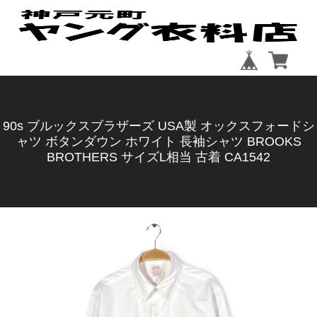
90s ブルックスブラザーズ USA製 オックスフォードシ
ャツ ボタンダウン ホワイト 長袖シャツ BROOKS
BROTHERS サイズL相当 古着 CA1542