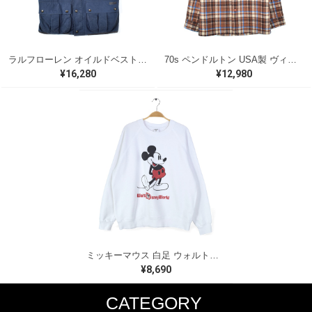
ラルフローレン オイルドベスト パイピング ブラックウォッチ 紺 ネイビー RALPH LAUREN サイズM 古着 @CJ0107
70s ペンドルトン USA製 ヴィンテージウールシャツ オープンカラー 開襟シャツ PENDLETON メンズS 古着 @CA1429
¥16,280
¥12,980
ミッキーマウス 白足 ウォルトディズニーオフィシャル スウェット ホワイト WALT DISNEY WORLD ウォルトディズニーオフィシャル サイズXL相当 古着 CF0995
¥8,690
CATEGORY