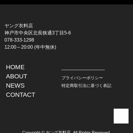
MUSIC TEE
T-SHIRTS
ROCK
MOVIE / TV
HARD ROCK / METAL
CHARACTER
HARDCORE / PUNK
MOTORCYCLE
ヤング衣料店
PROGLESSIVE ROCK
CHAMPION
神戸市中央区北長狭通3丁目5-6
POPS
SPORTS
078-333-1298
SOUL / R&B
TANK TOP
12:00～20:00 (年中無休)
ROCK FESTIVAL
OTHERS
MUSIC OTHERS
HOME
TOPS
JACKET
ABOUT
L / S SHIRT
DENIM
プライバシーポリシー
S / S SHIRT
LEATHER
NEWS
特定商取引法に基づく表記
POLO SHIRT
MILITARY
CONTACT
HAWAIIAN SHIRT
OUTDOOR
BOWLING SHIRT
WORK
SWEATSHIRT
OTHERS
SWEAT PARKA
SWEATER
CARDIGAN
Copyright © ヤング衣料店. All Rights Reserved.