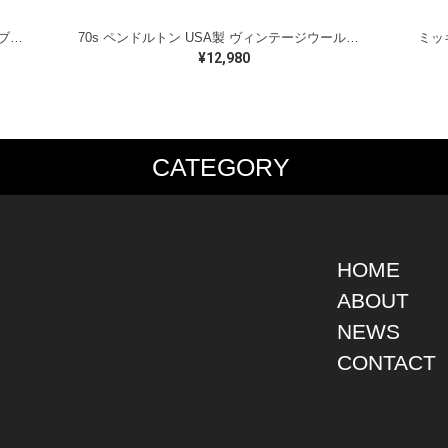
ラルフローレン オイルドベスト パイピング ブラックウォッチ 紺 ネイビー RALPH LAUREN サイズM 古着 @CJ0107
70s ペンドルトン USA製 ヴィンテージウールシャツ オープンカラー 開襟シャツ PENDLETON メンズS 古着 @CA1429
¥12,980
CATEGORY
PS
JACKET
BOTTOMS
SHO
S SHIRT
DENIM
DENIM
BOOT
S SHIRT
LEATHER
MILITARY
DRES
O SHIRT
MILITARY
ALL IN ONE / OVER ALL
SNEA
HOME
AIIAN SHIRT
OUTDOOR
OTHERS
OTHE
ABOUT
LING SHIRT
WORK
NEWS
ATSHIRT
OTHERS
AT PARKA
CONTACT
EATER
DIGAN
T
RTS WEAR