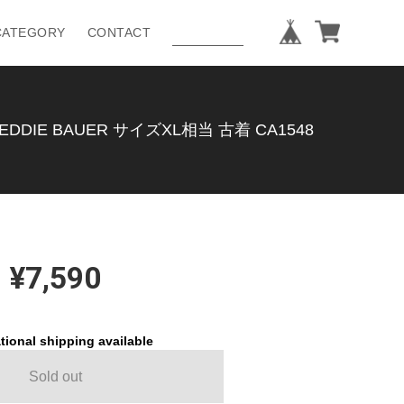
CATEGORY
CONTACT
E BAUER サイズXL相当 古着 CA1548
¥7,590
tional shipping available
Sold out