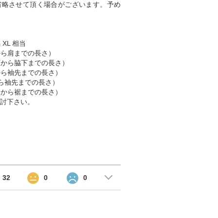
省略させて頂く場合がございます。予め
 XL 相当
肩から肩までの長さ）
脇下から脇下までの長さ）
肩から袖先までの長さ）
首から袖先までの長さ）
首元から裾までの長さ）
討下さい。
32
0
0