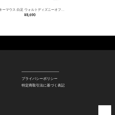
ミッキーマウス 白足 ウォルトディズニーオフィシャル スウェット ホワイト WALT DISNEY WORLD ウォルトディズニーオフィシャル サイズXL相当 古着 CF0995
¥8,690
ES
BAGS
GOODS
S
LEATHER
ROCKITEM
S SHOES
OUTDOOR
HAT / CAP
KER
SPORTS
ACCESSORY
RS
OTHERS
MISC.
プライバシーポリシー
INTERIOR
特定商取引法に基づく表記