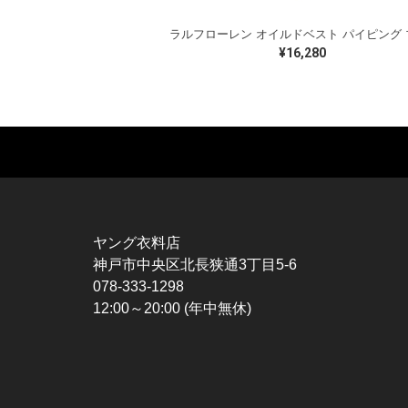
¥16,280
MUSIC TEE
T-SHIRTS
TO
ROCK
MOVIE / TV
L / 
HARD ROCK / METAL
CHARACTER
S / 
HARDCORE / PUNK
MOTORCYCLE
POL
ヤング衣料店
PROGLESSIVE ROCK
CHAMPION
HAW
神戸市中央区北長狭通3丁目5-6
POPS
SPORTS
BOW
078-333-1298
SOUL / R&B
TANK TOP
SWE
12:00～20:00 (年中無休)
ROCK FESTIVAL
OTHERS
SWE
MUSIC OTHERS
SW
CAR
VES
SPO