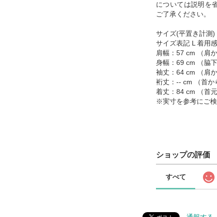
については説明を
ご了承ください。
サイズ(平置き計測)
サイズ表記 L 着用感
肩幅：57 cm （
身幅：69 cm （
袖丈：64 cm （
裄丈：-- cm （
着丈：84 cm （
※実寸を参考にご検
ショップの評価
すべて