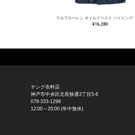
¥16,280
MUSIC TEE
T-SHIRTS
TO
ROCK
MOVIE / TV
L / 
HARD ROCK / METAL
CHARACTER
S / 
HARDCORE / PUNK
MOTORCYCLE
POL
ヤング衣料店
PROGLESSIVE ROCK
CHAMPION
HAW
神戸市中央区北長狭通3丁目5-6
POPS
SPORTS
BOW
078-333-1298
SOUL / R&B
TANK TOP
SWE
12:00～20:00 (年中無休)
ROCK FESTIVAL
OTHERS
SWE
MUSIC OTHERS
SW
CAR
VES