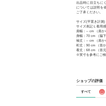
出品時に目立ちに
については説明を
ご了承ください。
サイズ(平置き計測)
サイズ表記 L 着用感
肩幅：-- cm （
身幅：70 cm （
袖丈：-- cm （
裄丈：90 cm （
着丈：68 cm （
※実寸を参考にご検
ショップの評価
すべて