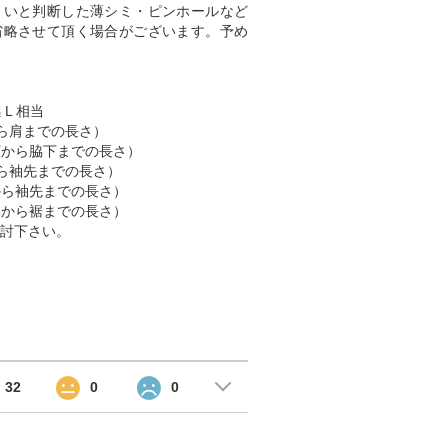
くいと判断した薄シミ・ピンホールなど
省略させて頂く場合がございます。予め
 L 相当
肩から肩までの長さ）
脇下から脇下までの長さ）
肩から袖先までの長さ）
首から袖先までの長さ）
首元から裾までの長さ）
討下さい。
32
0
0