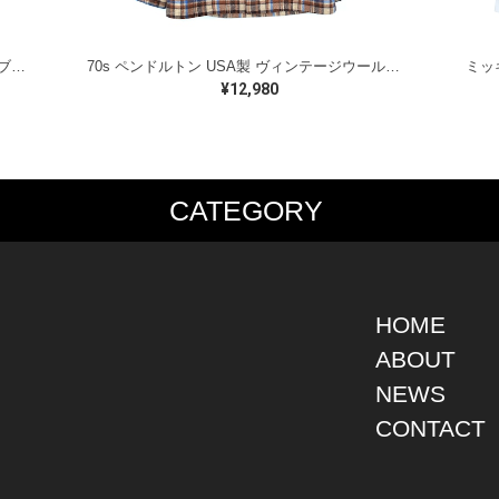
ラルフローレン オイルドベスト パイピング ブラックウォッチ 紺 ネイビー RALPH LAUREN サイズM 古着 @CJ0107
70s ペンドルトン USA製 ヴィンテージウールシャツ オープンカラー 開襟シャツ PENDLETON メンズS 古着 @CA1429
¥12,980
CATEGORY
PS
JACKET
BOTTOMS
SHO
S SHIRT
DENIM
DENIM
BOOT
S SHIRT
LEATHER
MILITARY
DRES
O SHIRT
MILITARY
ALL IN ONE / OVER ALL
SNEA
HOME
AIIAN SHIRT
OUTDOOR
OTHERS
OTHE
ABOUT
LING SHIRT
WORK
NEWS
ATSHIRT
OTHERS
AT PARKA
CONTACT
EATER
DIGAN
T