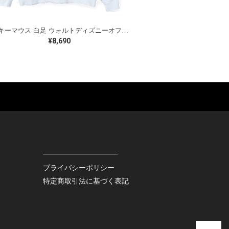
ミッキーマウス 白足 ウォルトディズニーオフィシャル スウェット ホワイト WALT DISNEY WORLD ウォルトディズニーオフィシャル サイズXL相当 古着 CF0995
¥8,690
ES
BAGS
GOODS
S
LEATHER
ROCKITEM
S SHOES
OUTDOOR
HAT / CAP
KER
SPORTS
ACCESSORY
RS
OTHERS
MISC.
プライバシーポリシー
INTERIOR
特定商取引法に基づく表記