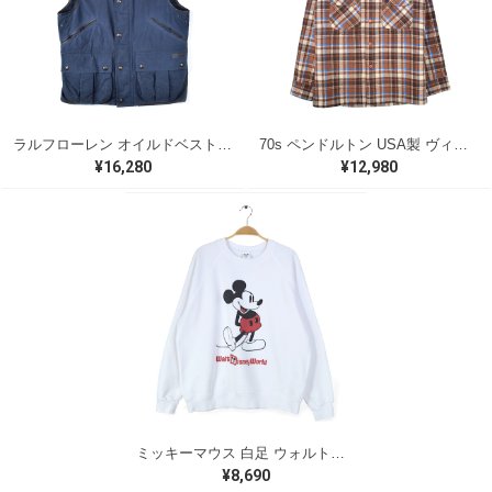
ラルフローレン オイルドベスト パイピング ブラックウォッチ 紺 ネイビー RALPH LAUREN サイズM 古着 @CJ0107
70s ペンドルトン USA製 ヴィンテージウールシャツ オープンカラー 開襟シャツ PENDLETON メンズS 古着 @CA1429
¥16,280
¥12,980
ミッキーマウス 白足 ウォルトディズニーオフィシャル スウェット ホワイト WALT DISNEY WORLD ウォルトディズニーオフィシャル サイズXL相当 古着 CF0995
¥8,690