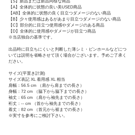
【S】新品または新品同様な商品
【A】全体的に状態の良い美USED商品
【AB】全体的に状態の良く目立つダメージのない商品
【B】少々使用感はあるがあまり目立つダメージのない商品
【C】部分的に目立つ使用感やダメージのある商品
【D】全体的に使用感やダメージが目立つ商品
※当店独自の基準です。
出品時に目立ちにくいと判断した薄シミ・ピンホールなどにつ
いては説明を省略させて頂く場合がございます。予めご了承く
ださい。
サイズ(平置き計測)
サイズ表記 XL 着用感 XL 相当
肩幅：56.5 cm （肩から肩までの長さ）
身幅：72 cm （脇下から脇下までの長さ）
袖丈：65 cm （肩から袖先までの長さ）
裄丈：-- cm （首から袖先までの長さ）
着丈：82 cm （首元から裾までの長さ）
※実寸を参考にご検討下さい。