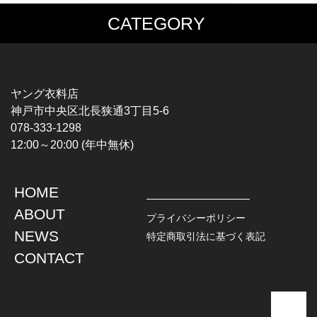
CATEGORY
MUSIC TEE
T-SHIRTS
ROCK
MOVIE / TV
HARD ROCK / METAL
CHARACTER
HARDCORE / PUNK
MOTORCYCLE
ヤング衣料店
PROGLESSIVE ROCK
CHAMPION
神戸市中央区北長狭通3丁目5-6
POPS
SPORTS
078-333-1298
SOUL / R&B
TANK TOP
12:00～20:00 (年中無休)
ROCK FESTIVAL
OTHERS
MUSIC OTHERS
HOME
TOPS
JACKET
ABOUT
L / S SHIRT
DENIM
プライバシーポリシー
S / S SHIRT
LEATHER
NEWS
特定商取引法に基づく表記
POLO SHIRT
MILITARY
CONTACT
HAWAIIAN SHIRT
OUTDOOR
BOWLING SHIRT
WORK
SWEATSHIRT
OTHERS
SWEAT PARKA