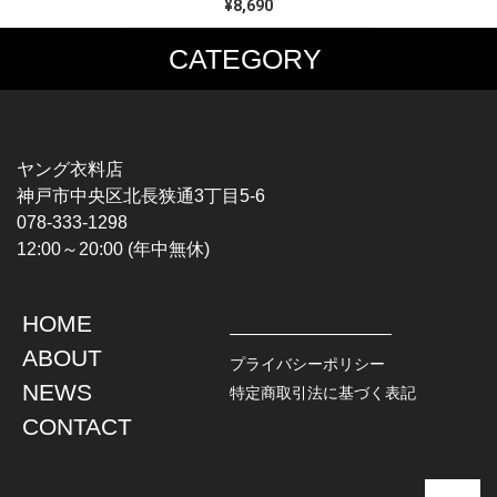
¥8,690
CATEGORY
MUSIC TEE
T-SHIRTS
ROCK
MOVIE / TV
HARD ROCK / METAL
CHARACTER
HARDCORE / PUNK
MOTORCYCLE
ヤング衣料店
PROGLESSIVE ROCK
CHAMPION
神戸市中央区北長狭通3丁目5-6
POPS
SPORTS
078-333-1298
SOUL / R&B
TANK TOP
12:00～20:00 (年中無休)
ROCK FESTIVAL
OTHERS
MUSIC OTHERS
HOME
TOPS
JACKET
ABOUT
L / S SHIRT
DENIM
プライバシーポリシー
S / S SHIRT
LEATHER
NEWS
特定商取引法に基づく表記
POLO SHIRT
MILITARY
CONTACT
HAWAIIAN SHIRT
OUTDOOR
BOWLING SHIRT
WORK
SWEATSHIRT
OTHERS