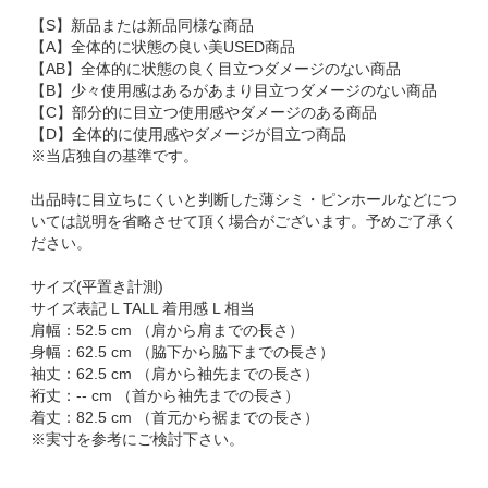
【S】新品または新品同様な商品
【A】全体的に状態の良い美USED商品
【AB】全体的に状態の良く目立つダメージのない商品
【B】少々使用感はあるがあまり目立つダメージのない商品
【C】部分的に目立つ使用感やダメージのある商品
【D】全体的に使用感やダメージが目立つ商品
※当店独自の基準です。
出品時に目立ちにくいと判断した薄シミ・ピンホールなどにつ
いては説明を省略させて頂く場合がございます。予めご了承く
ださい。
サイズ(平置き計測)
サイズ表記 L TALL 着用感 L 相当
肩幅：52.5 cm （肩から肩までの長さ）
身幅：62.5 cm （脇下から脇下までの長さ）
袖丈：62.5 cm （肩から袖先までの長さ）
裄丈：-- cm （首から袖先までの長さ）
着丈：82.5 cm （首元から裾までの長さ）
※実寸を参考にご検討下さい。