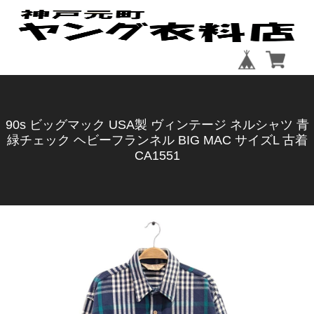
90s ビッグマック USA製 ヴィンテージ ネルシャツ 青
緑チェック ヘビーフランネル BIG MAC サイズL 古着
CA1551