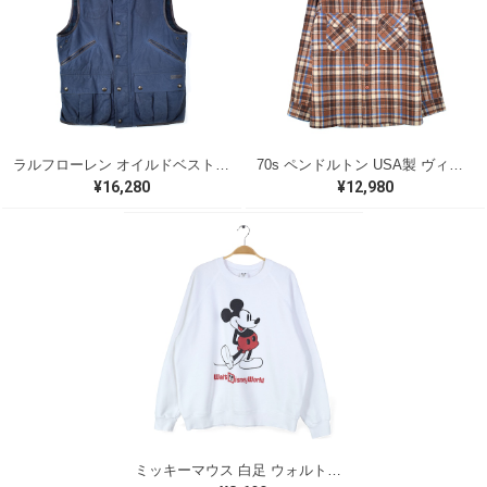
ラルフローレン オイルドベスト パイピング ブラックウォッチ 紺 ネイビー RALPH LAUREN サイズM 古着 @CJ0107
70s ペンドルトン USA製 ヴィンテージウールシャツ オープンカラー 開襟シャツ PENDLETON メンズS 古着 @CA1429
¥16,280
¥12,980
ミッキーマウス 白足 ウォルトディズニーオフィシャル スウェット ホワイト WALT DISNEY WORLD ウォルトディズニーオフィシャル サイズXL相当 古着 CF0995