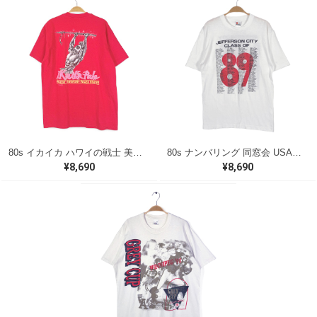
80s イカイカ ハワイの戦士 美品 USA製 ヴィンテージTシャツ バックプリント レッド シングルステッチ ヘインズ サイズXL 古着 @BZ0495
80s ナンバリング 同窓会 USA製 ヴィンテージ Tシャツ シグナル シングルステッチ JEFFRSON CITY サイズL 古着 BZ0538
¥8,690
¥8,690