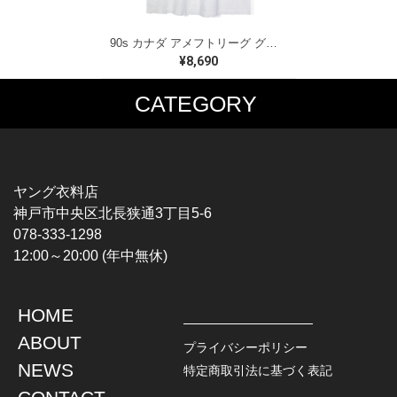
90s カナダ アメフトリーグ グレイカップ カナダ製 ヴィンテージ Tシャツ ビッグプリント シングルステッチ ホワイト WINNIPEG '91 サイズXL 古着 BZ0545
¥8,690
CATEGORY
MUSIC TEE
T-SHIRTS
ROCK
MOVIE / TV
HARD ROCK / METAL
CHARACTER
HARDCORE / PUNK
MOTORCYCLE
ヤング衣料店
PROGLESSIVE ROCK
CHAMPION
神戸市中央区北長狭通3丁目5-6
POPS
SPORTS
078-333-1298
SOUL / R&B
TANK TOP
12:00～20:00 (年中無休)
ROCK FESTIVAL
OTHERS
MUSIC OTHERS
HOME
TOPS
JACKET
ABOUT
L / S SHIRT
DENIM
プライバシーポリシー
S / S SHIRT
LEATHER
NEWS
特定商取引法に基づく表記
POLO SHIRT
MILITARY