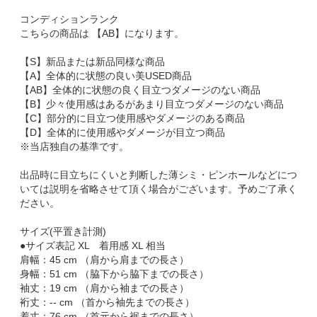
コンディションランク
こちらの商品は 【AB】になります。
【S】新品または新品同様な商品
【A】全体的に状態の良い美USED商品
【AB】全体的に状態の良く目立つダメージのない商品
【B】少々使用感はあるがあまり目立つダメージのない商品
【C】部分的に目立つ使用感やダメージのある商品
【D】全体的に使用感やダメージが目立つ商品
※当店独自の基準です。
出品時に目立ちにくいと判断した薄シミ・ピンホールなどにつ
いては説明を省略させて頂く場合がございます。予めご了承く
ださい。
サイズ(平置き計測)
●サイズ表記 XL 着用感 XL 相当
肩幅：45 cm （肩から肩までの長さ）
身幅：51 cm （脇下から脇下までの長さ）
袖丈：19 cm （肩から袖までの長さ）
裄丈：-- cm （首から袖先までの長さ）
着丈：76 cm （首元から裾までの長さ）