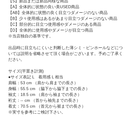
【S】新品または新品同様な商品
【A】全体的に状態の良い美USED商品
【AB】全体的に状態の良く目立つダメージのない商品
【B】少々使用感はあるがあまり目立つダメージのない商品
【C】部分的に目立つ使用感やダメージのある商品
【D】全体的に使用感やダメージが目立つ商品
※当店独自の基準です。
出品時に目立ちにくいと判断した薄シミ・ピンホールなどにつ
いては説明を省略させて頂く場合がございます。予めご了承く
ださい。
サイズ(平置き計測)
●サイズ表記 L 着用感 L 相当
肩幅：53 cm （肩から肩までの長さ）
身幅：55.5 cm （脇下から脇下までの長さ）
袖丈：18.5 cm （肩から袖までの長さ）
裄丈：-- cm （首から袖先までの長さ）
着丈：70.5 cm （首元から裾までの長さ）
※実寸を参考にご検討下さい。