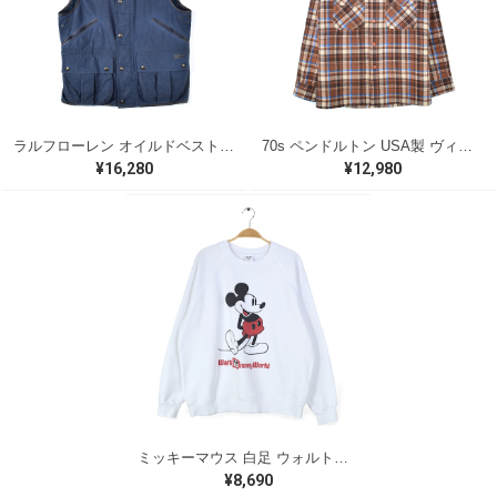
ラルフローレン オイルドベスト パイピング ブラックウォッチ 紺 ネイビー RALPH LAUREN サイズM 古着 @CJ0107
70s ペンドルトン USA製 ヴィンテージウールシャツ オープンカラー 開襟シャツ PENDLETON メンズS 古着 @CA1429
¥16,280
¥12,980
ミッキーマウス 白足 ウォルトディズニーオフィシャル スウェット ホワイト WALT DISNEY WORLD ウォルトディズニーオフィシャル サイズXL相当 古着 CF0995
¥8,690