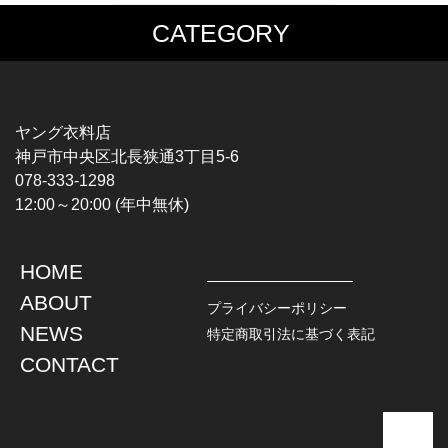
CATEGORY
MUSIC TEE
T-SHIRTS
ROCK
MOVIE / TV
HARD ROCK / METAL
CHARACTER
HARDCORE / PUNK
MOTORCYCLE
ヤング衣料店
PROGLESSIVE ROCK
CHAMPION
神戸市中央区北長狭通3丁目5-6
POPS
SPORTS
078-333-1298
SOUL / R&B
TANK TOP
12:00～20:00 (年中無休)
ROCK FESTIVAL
OTHERS
MUSIC OTHERS
HOME
TOPS
JACKET
ABOUT
L / S SHIRT
DENIM
プライバシーポリシー
S / S SHIRT
LEATHER
NEWS
特定商取引法に基づく表記
POLO SHIRT
MILITARY
CONTACT
HAWAIIAN SHIRT
OUTDOOR
BOWLING SHIRT
WORK
SWEATSHIRT
OTHERS
SWEAT PARKA