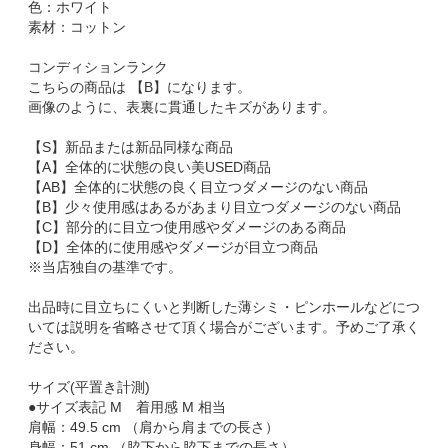
色：ホワイト
素材：コットン
コンディションランク
こちらの商品は 【B】になります。
画像のように、表裏に貫通したキズがあります。
【S】新品または新品同様な商品
【A】全体的に状態の良い美USED商品
【AB】全体的に状態の良く目立つダメージのない商品
【B】少々使用感はあるがあまり目立つダメージのない商品
【C】部分的に目立つ使用感やダメージのある商品
【D】全体的に使用感やダメージが目立つ商品
※当店独自の基準です。
出品時に目立ちにくいと判断した薄シミ・ピンホールなどにつ
いては説明を省略させて頂く場合がございます。予めご了承く
ださい。
サイズ(平置き計測)
●サイズ表記 M 着用感 M 相当
肩幅：49.5 cm （肩から肩までの長さ）
身幅：51 cm （脇下から脇下までの長さ）