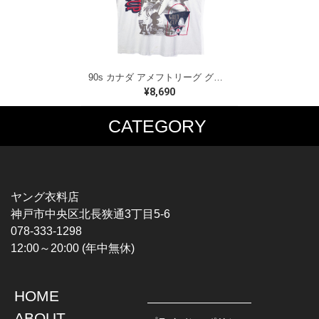
90s カナダ アメフトリーグ グレイカップ カナダ製 ヴィンテージ Tシャツ ビッグプリント シングルステッチ ホワイト WINNIPEG '91 サイズXL 古着 BZ0545
¥8,690
CATEGORY
MUSIC TEE
T-SHIRTS
ROCK
MOVIE / TV
HARD ROCK / METAL
CHARACTER
HARDCORE / PUNK
MOTORCYCLE
ヤング衣料店
PROGLESSIVE ROCK
CHAMPION
神戸市中央区北長狭通3丁目5-6
POPS
SPORTS
078-333-1298
SOUL / R&B
TANK TOP
12:00～20:00 (年中無休)
ROCK FESTIVAL
OTHERS
MUSIC OTHERS
HOME
TOPS
JACKET
ABOUT