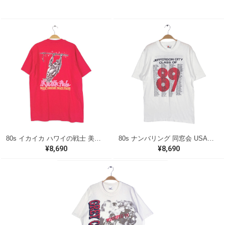
80s イカイカ ハワイの戦士 美品 USA製 ヴィンテージTシャツ バックプリント レッド シングルステッチ ヘインズ サイズXL 古着 @BZ0495
80s ナンバリング 同窓会 USA製 ヴィンテージ Tシャツ シグナル シングルステッチ JEFFRSON CITY サイズL 古着 BZ0538
¥8,690
¥8,690