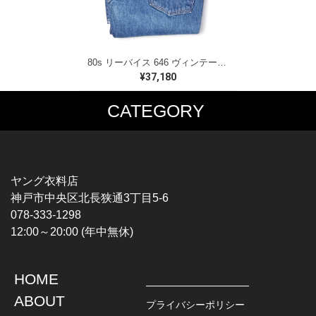
80s リーバイス 646 ヴィンテージデニムパンツ ヴィンテージジーンズ フレア 色残り有り オレンジタブ Levis 大きいサイズ W32 古着 EA0342
¥37,180
CATEGORY
MUSIC TEE
T-SHIRTS
ROCK
MOVIE / TV
HARD ROCK / METAL
CHARACTER
HARDCORE / PUNK
MOTORCYCLE
ヤング衣料店
PROGLESSIVE ROCK
CHAMPION
神戸市中央区北長狭通3丁目5-6
POPS
SPORTS
078-333-1298
SOUL / R&B
TANK TOP
12:00～20:00 (年中無休)
ROCK FESTIVAL
OTHERS
MUSIC OTHERS
HOME
TOPS
JACKET
ABOUT
L / S SHIRT
DENIM
プライバシーポリシー