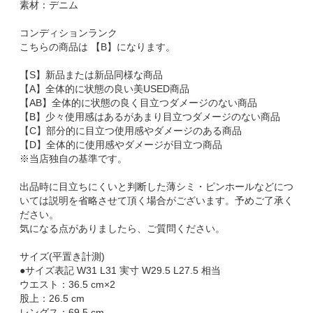
素材：デニム
コンディションランク
こちらの商品は 【B】になります。
【S】新品または新品同様な商品
【A】全体的に状態の良い美USED商品
【AB】全体的に状態の良く目立つダメージのない商品
【B】少々使用感はあるがあまり目立つダメージのない商品
【C】部分的に目立つ使用感やダメージのある商品
【D】全体的に使用感やダメージが目立つ商品
※当店独自の基準です。
出品時に目立ちにくいと判断した薄シミ・ピンホールなどにつ
いては説明を省略させて頂く場合がございます。予めご了承く
ださい。
気になる点がありましたら、ご質問ください。
サイズ(平置き計測)
●サイズ表記 W31 L31 実寸 W29.5 L27.5 相当
ウエスト：36.5 cm×2
股上：26.5 cm
レングス：69.5 cm