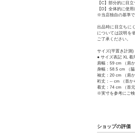
【C】部分的に目立
【D】全体的に使用
※当店独自の基準で
出品時に目立ちに
については説明を
ご了承ください。
サイズ(平置き計測)
● サイズ表記 XL 着
肩幅：59 cm （
身幅：58.5 cm
袖丈：20 cm （
裄丈：-- cm （
着丈：74 cm （
※実寸を参考にご検
ショップの評価