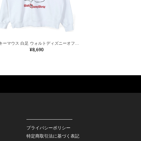
ミッキーマウス 白足 ウォルトディズニーオフィシャル スウェット ホワイト WALT DISNEY WORLD ウォルトディズニーオフィシャル サイズXL相当 古着 CF0995
¥8,690
ES
BAGS
GOODS
S
LEATHER
ROCKITEM
S SHOES
OUTDOOR
HAT / CAP
KER
SPORTS
ACCESSORY
RS
OTHERS
MISC.
プライバシーポリシー
INTERIOR
特定商取引法に基づく表記