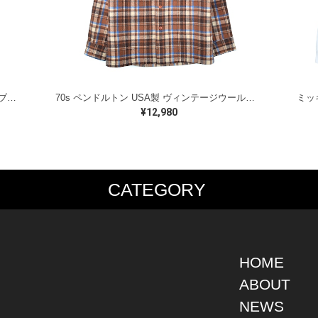
ラルフローレン オイルドベスト パイピング ブラックウォッチ 紺 ネイビー RALPH LAUREN サイズM 古着 @CJ0107
70s ペンドルトン USA製 ヴィンテージウールシャツ オープンカラー 開襟シャツ PENDLETON メンズS 古着 @CA1429
¥12,980
CATEGORY
PS
JACKET
BOTTOMS
SHO
S SHIRT
DENIM
DENIM
BOOT
S SHIRT
LEATHER
MILITARY
DRES
O SHIRT
MILITARY
ALL IN ONE / OVER ALL
SNEA
HOME
AIIAN SHIRT
OUTDOOR
OTHERS
OTHE
ABOUT
LING SHIRT
WORK
NEWS
ATSHIRT
OTHERS