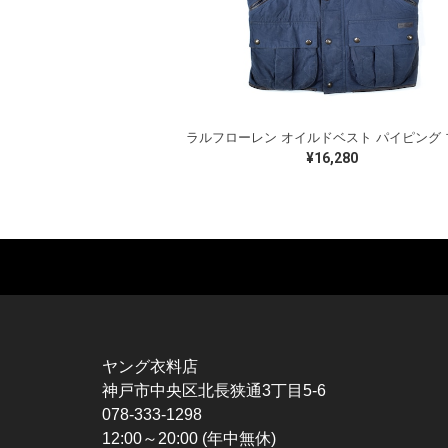
¥16,280
MUSIC TEE
T-SHIRTS
TO
ROCK
MOVIE / TV
L / 
HARD ROCK / METAL
CHARACTER
S / 
HARDCORE / PUNK
MOTORCYCLE
POL
ヤング衣料店
PROGLESSIVE ROCK
CHAMPION
HAW
神戸市中央区北長狭通3丁目5-6
POPS
SPORTS
BOW
078-333-1298
SOUL / R&B
TANK TOP
SWE
12:00～20:00 (年中無休)