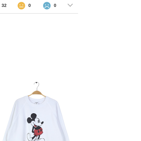
32
0
0