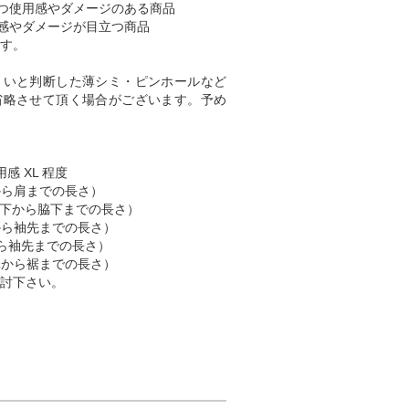
つ使用感やダメージのある商品
感やダメージが目立つ商品
す。
くいと判断した薄シミ・ピンホールなど
省略させて頂く場合がございます。予め
用感 XL 程度
肩から肩までの長さ）
 （脇下から脇下までの長さ）
肩から袖先までの長さ）
首から袖先までの長さ）
首元から裾までの長さ）
討下さい。