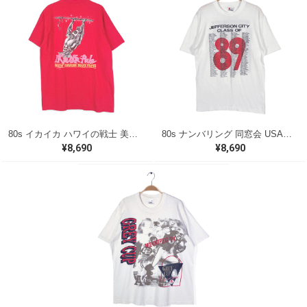
80s イカイカ ハワイの戦士 美品 USA製 ヴィンテージTシャツ バックプリント レッド シングルステッチ ヘインズ サイズXL 古着 @BZ0495
80s ナンバリング 同窓会 USA製 ヴィンテージ Tシャツ シグナル シングルステッチ JEFFRSON CITY サイズL 古着 BZ0538
¥8,690
¥8,690