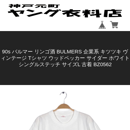
90s バルマー リンゴ酒 BULMERS 企業系 キツツキ ヴ
ィンテージ Tシャツ ウッドペッカー サイダー ホワイト
シングルステッチ サイズL 古着 BZ0562