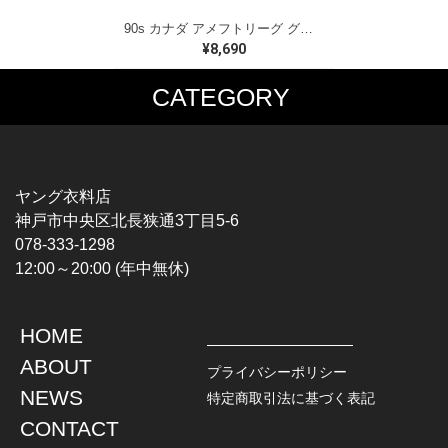
90s カナダ アメフトリーグ グレイカップ カナダ製 ヴィンテージ Tシャツ ビッグプリント シングルステッチ ホワイト WINNIPEG '91 サイズXL 古着 BZ0545
¥8,690
CATEGORY
MUSIC TEE
T-SHIRTS
ROCK
MOVIE / TV
HARD ROCK / METAL
CHARACTER
HARDCORE / PUNK
MOTORCYCLE
ヤング衣料店
PROGLESSIVE ROCK
CHAMPION
神戸市中央区北長狭通3丁目5-6
POPS
SPORTS
078-333-1298
SOUL / R&B
TANK TOP
12:00～20:00 (年中無休)
ROCK FESTIVAL
OTHERS
MUSIC OTHERS
HOME
TOPS
JACKET
ABOUT
L / S SHIRT
DENIM
プライバシーポリシー
S / S SHIRT
LEATHER
NEWS
特定商取引法に基づく表記
POLO SHIRT
MILITARY
CONTACT
HAWAIIAN SHIRT
OUTDOOR