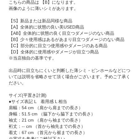
こちらの商品は 【B】になります。
画像のように薄いシミがあります。
【S】新品または新品同様な商品
【A】全体的に状態の良い美USED商品
【AB】全体的に状態の良く目立つダメージのない商品
【B】少々使用感はあるがあまり目立つダメージのない商品
【C】部分的に目立つ使用感やダメージのある商品
【D】全体的に使用感やダメージが目立つ商品
※当店独自の基準です。
出品時に目立ちにくいと判断した薄シミ・ピンホールなどにつ
いては説明を省略させて頂く場合がございます。予めご了承く
ださい。
サイズ(平置き計測)
●サイズ表記 L 着用感 L 相当
肩幅：54 cm （肩から肩までの長さ）
身幅：51.5 cm （脇下から脇下までの長さ）
袖丈：21 cm （肩から袖までの長さ）
裄丈：-- cm （首から袖先までの長さ）
着丈：67 cm （首元から裾までの長さ）
※実寸を参考にご検討下さい。