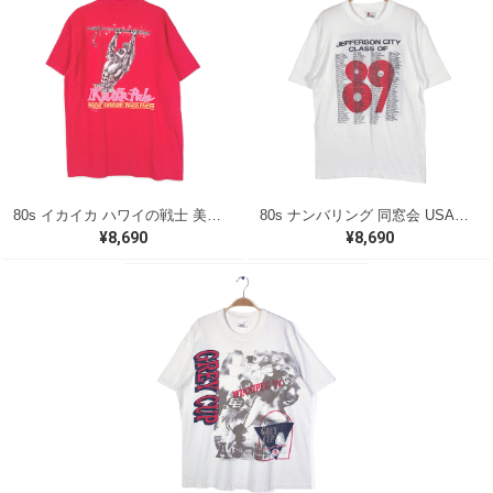
80s イカイカ ハワイの戦士 美品 USA製 ヴィンテージTシャツ バックプリント レッド シングルステッチ ヘインズ サイズXL 古着 @BZ0495
80s ナンバリング 同窓会 USA製 ヴィンテージ Tシャツ シグナル シングルステッチ JEFFRSON CITY サイズL 古着 BZ0538
¥8,690
¥8,690