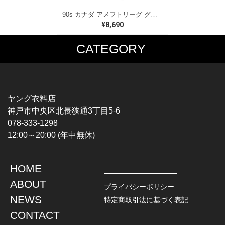
90s カナダ アメフトリーグ グレイカップ カナダ製 ヴィンテージ Tシャツ ビッグプリント シングルステッチ ホワイト WINNIPEG '91 サイズXL 古着 BZ0545
¥8,690
CATEGORY
MUSIC TEE
T-SHIRTS
ROCK
MOVIE / TV
HARD ROCK / METAL
CHARACTER
HARDCORE / PUNK
MOTORCYCLE
ヤング衣料店
PROGLESSIVE ROCK
CHAMPION
神戸市中央区北長狭通3丁目5-6
POPS
SPORTS
078-333-1298
SOUL / R&B
TANK TOP
12:00～20:00 (年中無休)
ROCK FESTIVAL
OTHERS
MUSIC OTHERS
HOME
TOPS
JACKET
ABOUT
L / S SHIRT
DENIM
プライバシーポリシー
S / S SHIRT
LEATHER
NEWS
特定商取引法に基づく表記
POLO SHIRT
MILITARY
CONTACT
HAWAIIAN SHIRT
OUTDOOR