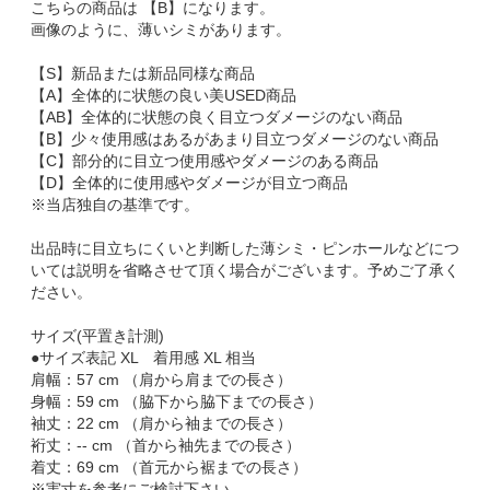
こちらの商品は 【B】になります。
画像のように、薄いシミがあります。
【S】新品または新品同様な商品
【A】全体的に状態の良い美USED商品
【AB】全体的に状態の良く目立つダメージのない商品
【B】少々使用感はあるがあまり目立つダメージのない商品
【C】部分的に目立つ使用感やダメージのある商品
【D】全体的に使用感やダメージが目立つ商品
※当店独自の基準です。
出品時に目立ちにくいと判断した薄シミ・ピンホールなどにつ
いては説明を省略させて頂く場合がございます。予めご了承く
ださい。
サイズ(平置き計測)
●サイズ表記 XL 着用感 XL 相当
肩幅：57 cm （肩から肩までの長さ）
身幅：59 cm （脇下から脇下までの長さ）
袖丈：22 cm （肩から袖までの長さ）
裄丈：-- cm （首から袖先までの長さ）
着丈：69 cm （首元から裾までの長さ）
※実寸を参考にご検討下さい。