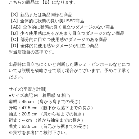
こちらの商品は 【B】になります。
【S】新品または新品同様な商品
【A】全体的に状態の良い美USED商品
【AB】全体的に状態の良く目立つダメージのない商品
【B】少々使用感はあるがあまり目立つダメージのない商品
【C】部分的に目立つ使用感やダメージのある商品
【D】全体的に使用感やダメージが目立つ商品
※当店独自の基準です。
出品時に目立ちにくいと判断した薄シミ・ピンホールなどにつ
いては説明を省略させて頂く場合がございます。予めご了承く
ださい。
サイズ(平置き計測)
●サイズ表記 M 着用感 M 相当
肩幅：45 cm （肩から肩までの長さ）
身幅：47.5 cm （脇下から脇下までの長さ）
袖丈：20.5 cm （肩から袖までの長さ）
裄丈：-- cm （首から袖先までの長さ）
着丈：63.5 cm （首元から裾までの長さ）
※実寸を参考にご検討下さい。