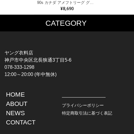
90s カナダ アメフトリーグ グレイカップ カナダ製 ヴィンテージ Tシャツ ビッグプリント シングルステッチ ホワイト WINNIPEG '91 サイズXL 古着 BZ0545
¥8,690
CATEGORY
MUSIC TEE
T-SHIRTS
ROCK
MOVIE / TV
HARD ROCK / METAL
CHARACTER
HARDCORE / PUNK
MOTORCYCLE
ヤング衣料店
PROGLESSIVE ROCK
CHAMPION
神戸市中央区北長狭通3丁目5-6
POPS
SPORTS
078-333-1298
SOUL / R&B
TANK TOP
12:00～20:00 (年中無休)
ROCK FESTIVAL
OTHERS
MUSIC OTHERS
HOME
TOPS
JACKET
ABOUT
L / S SHIRT
DENIM
プライバシーポリシー
S / S SHIRT
LEATHER
NEWS
特定商取引法に基づく表記
POLO SHIRT
MILITARY
CONTACT
HAWAIIAN SHIRT
OUTDOOR
BOWLING SHIRT
WORK