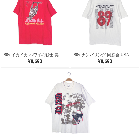
80s イカイカ ハワイの戦士 美品 USA製 ヴィンテージTシャツ バックプリント レッド シングルステッチ ヘインズ サイズXL 古着 @BZ0495
80s ナンバリング 同窓会 USA製 ヴィンテージ Tシャツ シグナル シングルステッチ JEFFRSON CITY サイズL 古着 BZ0538
¥8,690
¥8,690